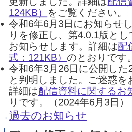
更新しました。詳細は
配信
124KB）
をご覧ください。（2
令和6年6月3日にお知らせし
りを修正し、第4.0.1版
お知らせします。詳細は
配
式：121KB）
のとおりです。
令和6年3月26日に公開した
と判明しました。ご迷惑を
詳細は
配信資料に関するお知
りです。（2024年6月3日）
過去のお知らせ