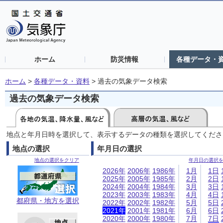
ホーム
防災情報
各種データ・
ホーム
>
各種データ・資料
>
過去の気象データ検索
過去の気象データ検索
地点と年月日時を選択して、表示するデータの種類を選択してくださ
地点の選択
年月日の選択
地点の選択をクリア
年月日の選択
2026年
2006年
1986年
1月
1日
2025年
2005年
1985年
2月
2日
2024年
2004年
1984年
3月
3日
2023年
2003年
1983年
4月
4日
都府県・地方を選択
2022年
2002年
1982年
5月
5日
2021年
2001年
1981年
6月
6日
2020年
2000年
1980年
7月
7日