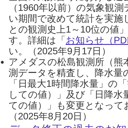
（1960年以前）の気象観
い期間で改めて統計を実施
との観測史上1～10位の値
す。詳細は「
お知らせ（PDF
い。（2025年9月17日）
アメダスの松島観測所（熊本
測データを精査し、降水量
「日最大1時間降水量」の「
しての値）」及び「日降水
ての値）」も変更となって
（2025年8月20日）