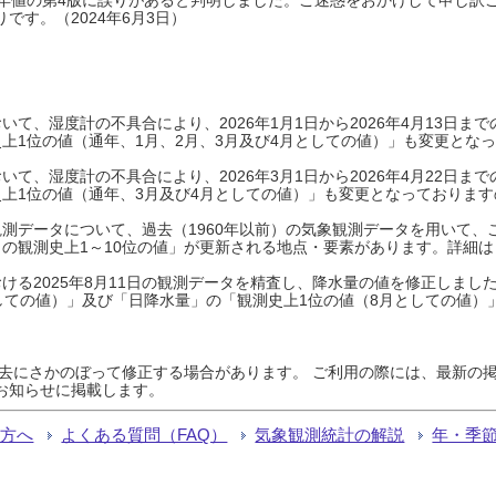
です。（2024年6月3日）
て、湿度計の不具合により、2026年1月1日から2026年4月13日
上1位の値（通年、1月、2月、3月及び4月としての値）」も変更とな
て、湿度計の不具合により、2026年3月1日から2026年4月22日
上1位の値（通年、3月及び4月としての値）」も変更となっておりますので
測データについて、過去（1960年以前）の気象観測データを用いて、
の観測史上1～10位の値」が更新される地点・要素があります。詳細は
ける2025年8月11日の観測データを精査し、降水量の値を修正しまし
しての値）」及び「日降水量」の「観測史上1位の値（8月としての値）
過去にさかのぼって修正する場合があります。 ご利用の際には、最新の掲
お知らせに掲載します。
る方へ
よくある質問（FAQ）
気象観測統計の解説
年・季