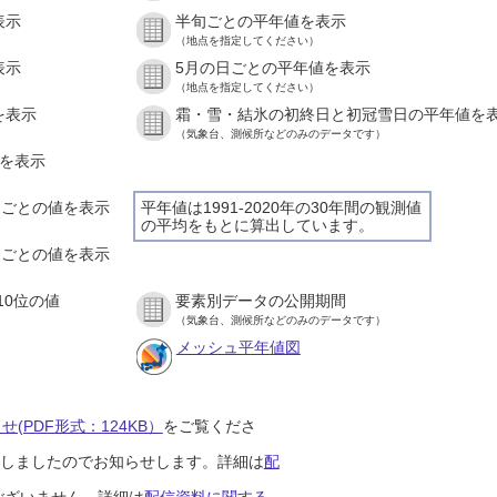
表示
半旬ごとの平年値を表示
（地点を指定してください）
表示
5月の日ごとの平年値を表示
（地点を指定してください）
を表示
霜・雪・結氷の初終日と初冠雪日の平年値を
（気象台、測候所などのみのデータです）
値を表示
時間ごとの値を表示
平年値は1991-2020年の30年間の観測値
の平均をもとに算出しています。
０分ごとの値を表示
10位の値
要素別データの公開期間
（気象台、測候所などのみのデータです）
メッシュ平年値図
(PDF形式：124KB）
をご覧くださ
開始しましたのでお知らせします。詳細は
配
ございません。詳細は
配信資料に関する