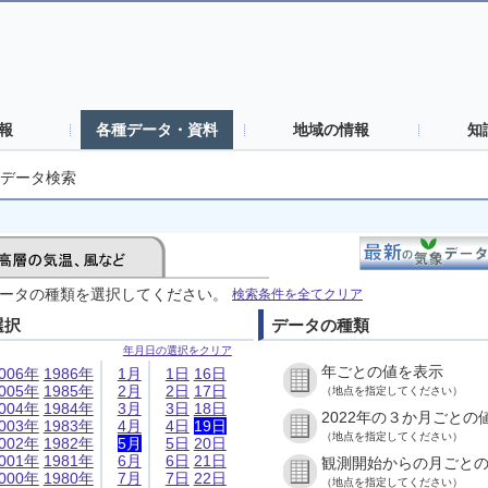
報
各種データ・資料
地域の情報
知
データ検索
ータの種類を選択してください。
検索条件を全てクリア
選択
データの種類
年月日の選択をクリア
年ごとの値を表示
006年
1986年
1月
1日
16日
005年
1985年
2月
2日
17日
（地点を指定してください）
004年
1984年
3月
3日
18日
2022年の３か月ごとの
003年
1983年
4月
4日
19日
（地点を指定してください）
002年
1982年
5月
5日
20日
001年
1981年
6月
6日
21日
観測開始からの月ごと
000年
1980年
7月
7日
22日
（地点を指定してください）