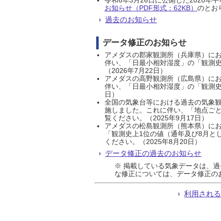
お知らせ（PDF形式：62KB）
のとおり
過去のお知らせ
データ修正のお知らせ
アメダスの郡家観測所（兵庫県）におい
伴い、「日最小相対湿度」の「観測史
（2026年7月22日）
アメダスの高野観測所（広島県）におい
伴い、「日最小相対湿度」の「観測史
日）
全国の気象台等における過去の気象観
施しました。これに伴い、「地点ごと
覧ください。（2025年9月17日）
アメダスの松島観測所（熊本県）にお
「観測史上1位の値（通年及び8月と
ください。（2025年8月20日）
データ修正の過去のお知らせ
※ 掲載している気象データは、
な修正については、データ修正の
利用され