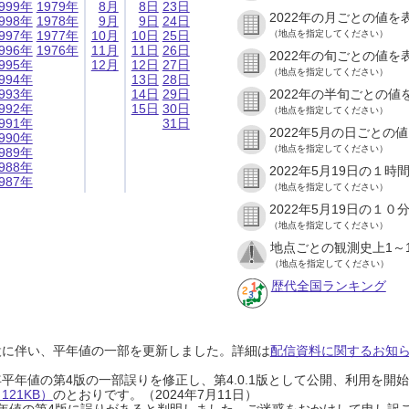
999年
1979年
8月
8日
23日
2022年の月ごとの値を
998年
1978年
9月
9日
24日
997年
1977年
10月
10日
25日
（地点を指定してください）
996年
1976年
11月
11日
26日
2022年の旬ごとの値を
995年
12月
12日
27日
（地点を指定してください）
994年
13日
28日
993年
14日
29日
2022年の半旬ごとの値
992年
15日
30日
（地点を指定してください）
991年
31日
2022年5月の日ごとの
990年
（地点を指定してください）
989年
988年
2022年5月19日の１
987年
（地点を指定してください）
2022年5月19日の１
（地点を指定してください）
地点ごとの観測史上1～
（地点を指定してください）
歴代全国ランキング
設に伴い、平年値の一部を更新しました。詳細は
配信資料に関するお知らせ
0年平年値の第4版の一部誤りを修正し、第4.0.1版として公開、利用を
21KB）
のとおりです。（2024年7月11日）
0年平年値の第4版に誤りがあると判明しました。ご迷惑をおかけして申し訳