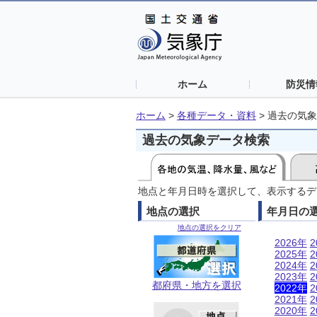
ホーム
防災情
ホーム
>
各種データ・資料
>
過去の気象
過去の気象データ検索
地点と年月日時を選択して、表示するデ
地点の選択
年月日の
地点の選択をクリア
2026年
2
2025年
2
2024年
2
2023年
2
都府県・地方を選択
2022年
2
2021年
2
2020年
2