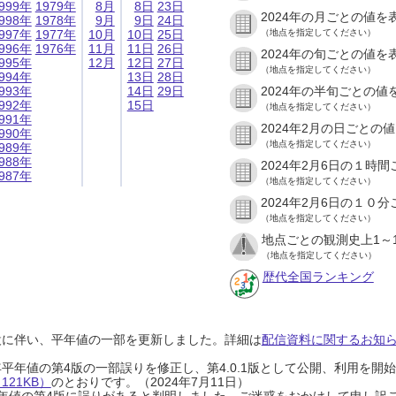
999年
1979年
8月
8日
23日
2024年の月ごとの値を
998年
1978年
9月
9日
24日
997年
1977年
10月
10日
25日
（地点を指定してください）
996年
1976年
11月
11日
26日
2024年の旬ごとの値を
995年
12月
12日
27日
（地点を指定してください）
994年
13日
28日
993年
14日
29日
2024年の半旬ごとの値
992年
15日
（地点を指定してください）
991年
2024年2月の日ごとの
990年
（地点を指定してください）
989年
988年
2024年2月6日の１時
987年
（地点を指定してください）
2024年2月6日の１０
（地点を指定してください）
地点ごとの観測史上1～
（地点を指定してください）
歴代全国ランキング
設に伴い、平年値の一部を更新しました。詳細は
配信資料に関するお知らせ
0年平年値の第4版の一部誤りを修正し、第4.0.1版として公開、利用を
21KB）
のとおりです。（2024年7月11日）
0年平年値の第4版に誤りがあると判明しました。ご迷惑をおかけして申し訳