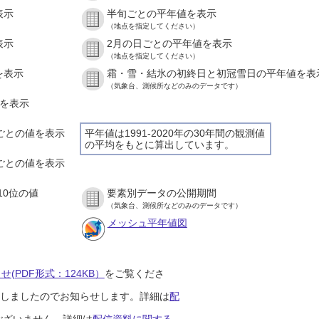
表示
半旬ごとの平年値を表示
（地点を指定してください）
表示
2月の日ごとの平年値を表示
（地点を指定してください）
を表示
霜・雪・結氷の初終日と初冠雪日の平年値を表
（気象台、測候所などのみのデータです）
値を表示
間ごとの値を表示
平年値は1991-2020年の30年間の観測値
の平均をもとに算出しています。
分ごとの値を表示
10位の値
要素別データの公開期間
（気象台、測候所などのみのデータです）
メッシュ平年値図
(PDF形式：124KB）
をご覧くださ
開始しましたのでお知らせします。詳細は
配
ございません。詳細は
配信資料に関する