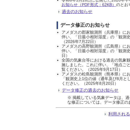
お知らせ（PDF形式：62KB）
のとおり
過去のお知らせ
データ修正のお知らせ
アメダスの郡家観測所（兵庫県）におい
伴い、「日最小相対湿度」の「観測史
（2026年7月22日）
アメダスの高野観測所（広島県）におい
伴い、「日最小相対湿度」の「観測史
日）
全国の気象台等における過去の気象観
施しました。これに伴い、「地点ごと
覧ください。（2025年9月17日）
アメダスの松島観測所（熊本県）にお
「観測史上1位の値（通年及び8月と
ください。（2025年8月20日）
データ修正の過去のお知らせ
※ 掲載している気象データは、
な修正については、データ修正の
利用され