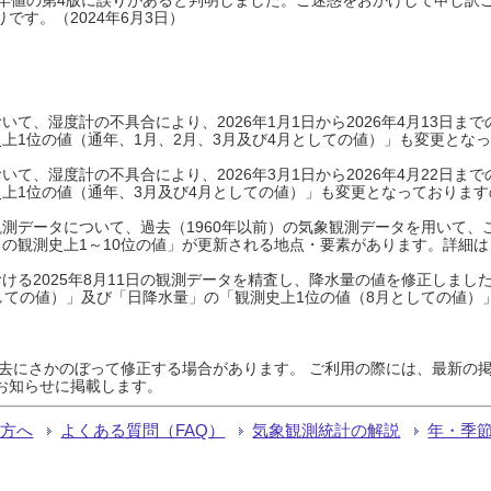
です。（2024年6月3日）
て、湿度計の不具合により、2026年1月1日から2026年4月13日
上1位の値（通年、1月、2月、3月及び4月としての値）」も変更とな
て、湿度計の不具合により、2026年3月1日から2026年4月22日
上1位の値（通年、3月及び4月としての値）」も変更となっておりますので
測データについて、過去（1960年以前）の気象観測データを用いて、
の観測史上1～10位の値」が更新される地点・要素があります。詳細は
ける2025年8月11日の観測データを精査し、降水量の値を修正しまし
しての値）」及び「日降水量」の「観測史上1位の値（8月としての値）
過去にさかのぼって修正する場合があります。 ご利用の際には、最新の掲
お知らせに掲載します。
る方へ
よくある質問（FAQ）
気象観測統計の解説
年・季