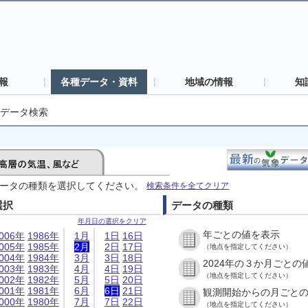
報
各種データ・資料
地域の情報
知
データ検索
ータの種類を選択してください。
検索条件を全てクリア
選択
データの種類
年月日の選択をクリア
年ごとの値を表示
006年
1986年
1月
1日
16日
005年
1985年
2月
2日
17日
（地点を指定してください）
004年
1984年
3月
3日
18日
2024年の３か月ごとの
003年
1983年
4月
4日
19日
（地点を指定してください）
002年
1982年
5月
5日
20日
001年
1981年
6月
6日
21日
観測開始からの月ごと
000年
1980年
7月
7日
22日
（地点を指定してください）