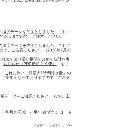
までの湿度データを欠測としました。これに
っておりますので、ご注意ください。
までの湿度データを欠測としました。これに
、ご注意ください。（2026年7月22
これまでより長い期間で改めて統計を実
「
お知らせ（PDF形式:219KB）
」をご
た。これに伴い「日最大1時間降水量」の
」も変更となっておりますので、ご注意
載データをご確認ください。 なお、主
節・各月の天候
平年値ダウンロード
このページのトップへ