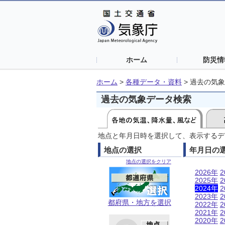
ホーム
防災情
ホーム
>
各種データ・資料
>
過去の気象
過去の気象データ検索
地点と年月日時を選択して、表示するデ
地点の選択
年月日の
地点の選択をクリア
2026年
2
2025年
2
2024年
2
2023年
2
都府県・地方を選択
2022年
2
2021年
2
2020年
2