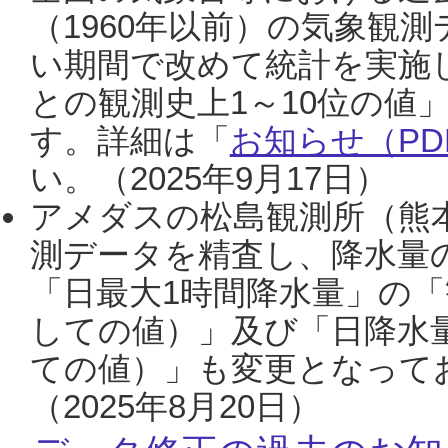
（1960年以前）の気象観
い期間で改めて統計を実施
との観測史上1～10位の値
す。詳細は「
お知らせ（PDF
い。（2025年9月17日）
アメダスの松島観測所（熊本
測データを精査し、降水量
「日最大1時間降水量」の「
しての値）」及び「日降水
ての値）」も変更となって
（2025年8月20日）