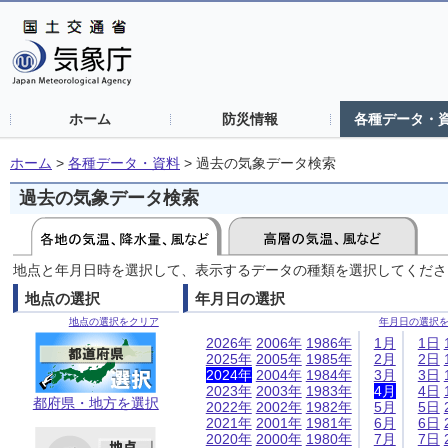
ホーム
防災情報
各種データ・
ホーム
>
各種データ・資料
>
過去の気象データ検索
過去の気象データ検索
地点と年月日時を選択して、表示するデータの種類を選択してくださ
地点の選択
年月日の選択
地点の選択をクリア
年月日の選択
2026年
2006年
1986年
1月
1日
2025年
2005年
1985年
2月
2日
2024年
2004年
1984年
3月
3日
2023年
2003年
1983年
4月
4日
都府県・地方を選択
2022年
2002年
1982年
5月
5日
2021年
2001年
1981年
6月
6日
2020年
2000年
1980年
7月
7日