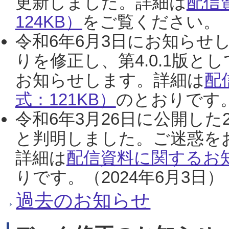
更新しました。詳細は
配信
124KB）
をご覧ください。（2
令和6年6月3日にお知らせし
りを修正し、第4.0.1版
お知らせします。詳細は
配
式：121KB）
のとおりです。
令和6年3月26日に公開した
と判明しました。ご迷惑を
詳細は
配信資料に関するお知
りです。（2024年6月3日）
過去のお知らせ