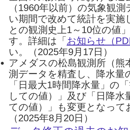
（1960年以前）の気象観
い期間で改めて統計を実施
との観測史上1～10位の値
す。詳細は「
お知らせ（PDF
い。（2025年9月17日）
アメダスの松島観測所（熊本
測データを精査し、降水量
「日最大1時間降水量」の「
しての値）」及び「日降水
ての値）」も変更となって
（2025年8月20日）