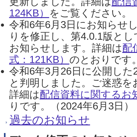
更新しました。詳細は
配信
124KB）
をご覧ください。（2
令和6年6月3日にお知らせし
りを修正し、第4.0.1版
お知らせします。詳細は
配
式：121KB）
のとおりです。
令和6年3月26日に公開した
と判明しました。ご迷惑を
詳細は
配信資料に関するお知
りです。（2024年6月3日）
過去のお知らせ