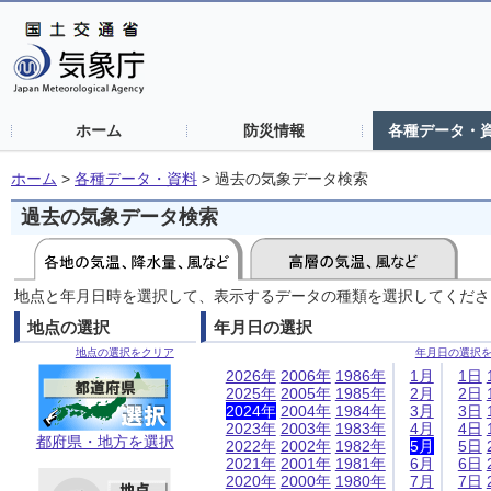
ホーム
防災情報
各種データ・
ホーム
>
各種データ・資料
>
過去の気象データ検索
過去の気象データ検索
地点と年月日時を選択して、表示するデータの種類を選択してくださ
地点の選択
年月日の選択
地点の選択をクリア
年月日の選択
2026年
2006年
1986年
1月
1日
2025年
2005年
1985年
2月
2日
2024年
2004年
1984年
3月
3日
2023年
2003年
1983年
4月
4日
都府県・地方を選択
2022年
2002年
1982年
5月
5日
2021年
2001年
1981年
6月
6日
2020年
2000年
1980年
7月
7日