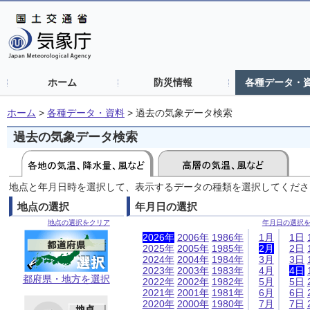
ホーム
防災情報
各種データ・
ホーム
>
各種データ・資料
>
過去の気象データ検索
過去の気象データ検索
地点と年月日時を選択して、表示するデータの種類を選択してくださ
地点の選択
年月日の選択
地点の選択をクリア
年月日の選択
2026年
2006年
1986年
1月
1日
2025年
2005年
1985年
2月
2日
2024年
2004年
1984年
3月
3日
2023年
2003年
1983年
4月
4日
都府県・地方を選択
2022年
2002年
1982年
5月
5日
2021年
2001年
1981年
6月
6日
2020年
2000年
1980年
7月
7日