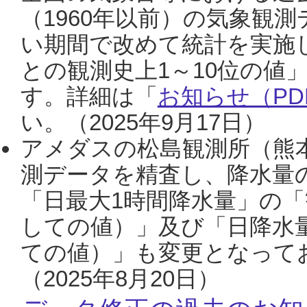
（1960年以前）の気象観
い期間で改めて統計を実施
との観測史上1～10位の値
す。詳細は「
お知らせ（PDF
い。（2025年9月17日）
アメダスの松島観測所（熊本
測データを精査し、降水量
「日最大1時間降水量」の「
しての値）」及び「日降水
ての値）」も変更となって
（2025年8月20日）