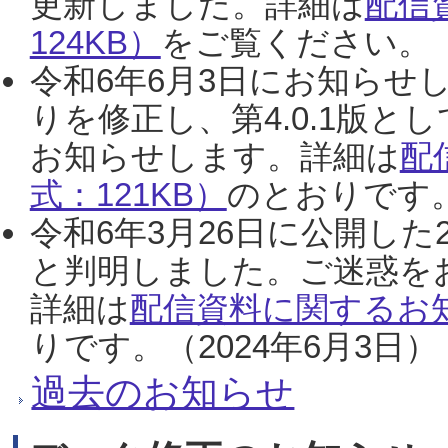
更新しました。詳細は
配信
124KB）
をご覧ください。（2
令和6年6月3日にお知らせし
りを修正し、第4.0.1版
お知らせします。詳細は
配
式：121KB）
のとおりです。
令和6年3月26日に公開した
と判明しました。ご迷惑を
詳細は
配信資料に関するお知
りです。（2024年6月3日）
過去のお知らせ