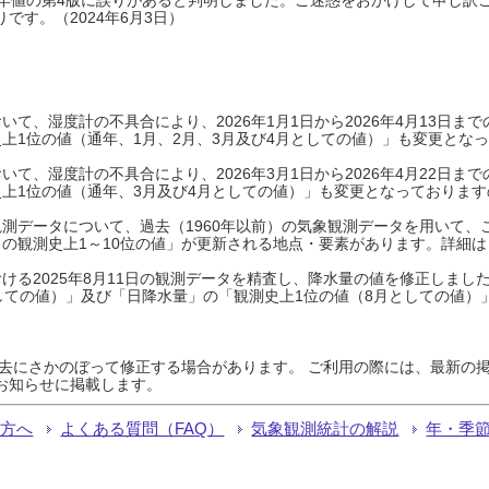
です。（2024年6月3日）
て、湿度計の不具合により、2026年1月1日から2026年4月13日
上1位の値（通年、1月、2月、3月及び4月としての値）」も変更とな
て、湿度計の不具合により、2026年3月1日から2026年4月22日
上1位の値（通年、3月及び4月としての値）」も変更となっておりますので
測データについて、過去（1960年以前）の気象観測データを用いて、
の観測史上1～10位の値」が更新される地点・要素があります。詳細は
ける2025年8月11日の観測データを精査し、降水量の値を修正しまし
しての値）」及び「日降水量」の「観測史上1位の値（8月としての値）
過去にさかのぼって修正する場合があります。 ご利用の際には、最新の掲
お知らせに掲載します。
る方へ
よくある質問（FAQ）
気象観測統計の解説
年・季