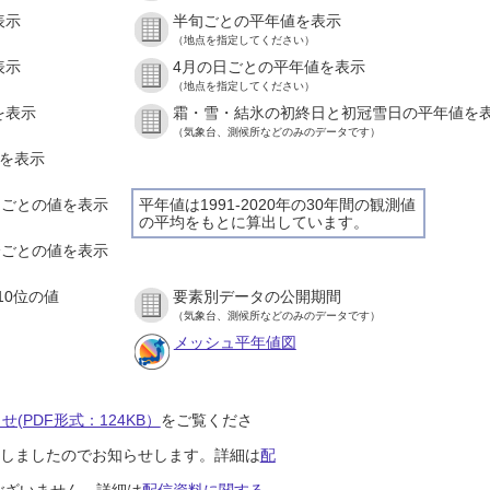
表示
半旬ごとの平年値を表示
（地点を指定してください）
表示
4月の日ごとの平年値を表示
（地点を指定してください）
を表示
霜・雪・結氷の初終日と初冠雪日の平年値を
（気象台、測候所などのみのデータです）
値を表示
時間ごとの値を表示
平年値は1991-2020年の30年間の観測値
の平均をもとに算出しています。
０分ごとの値を表示
10位の値
要素別データの公開期間
（気象台、測候所などのみのデータです）
メッシュ平年値図
(PDF形式：124KB）
をご覧くださ
開始しましたのでお知らせします。詳細は
配
ございません。詳細は
配信資料に関する