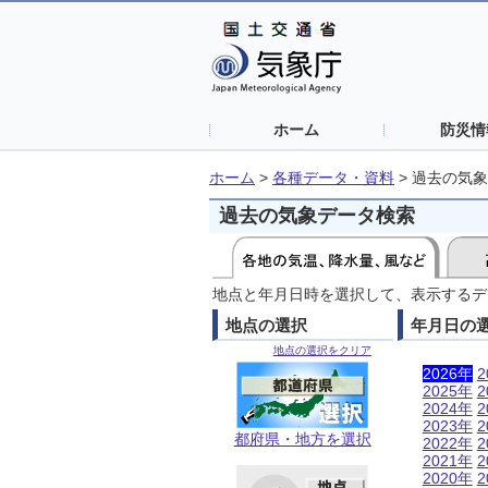
ホーム
防災情
ホーム
>
各種データ・資料
>
過去の気象
過去の気象データ検索
地点と年月日時を選択して、表示するデ
地点の選択
年月日の
地点の選択をクリア
2026年
2
2025年
2
2024年
2
2023年
2
都府県・地方を選択
2022年
2
2021年
2
2020年
2