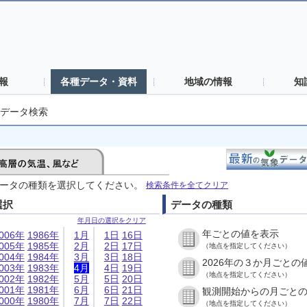
報
各種データ・資料
地域の情報
知
データ検索
ータの種類を選択してください。
検索条件を全てクリア
選択
データの種類
年月日の選択をクリア
年ごとの値を表示
006年
1986年
1月
1日
16日
005年
1985年
2月
2日
17日
（地点を指定してください）
004年
1984年
3月
3日
18日
2026年の３か月ごとの
003年
1983年
4月
4日
19日
（地点を指定してください）
002年
1982年
5月
5日
20日
001年
1981年
6月
6日
21日
観測開始からの月ごと
000年
1980年
7月
7日
22日
（地点を指定してください）