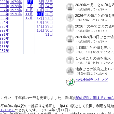
999年
1979年
8月
8日
23日
2026年の月ごとの値を
998年
1978年
9月
9日
24日
997年
1977年
10月
10日
25日
（地点を指定してください）
996年
1976年
11月
11日
26日
2026年の旬ごとの値を
995年
12月
12日
27日
（地点を指定してください）
994年
13日
28日
993年
14日
29日
2026年の半旬ごとの値
992年
15日
30日
（地点を指定してください）
991年
31日
2026年8月の日ごとの
990年
（地点を指定してください）
989年
988年
１時間ごとの値を表示
987年
（地点、月日を指定してください
１０分ごとの値を表示
（地点、月日を指定してください
地点ごとの観測史上1～
（地点を指定してください）
歴代全国ランキング
設に伴い、平年値の一部を更新しました。詳細は
配信資料に関するお知らせ
0年平年値の第4版の一部誤りを修正し、第4.0.1版として公開、利用を
21KB）
のとおりです。（2024年7月11日）
0年平年値の第4版に誤りがあると判明しました。ご迷惑をおかけして申し訳