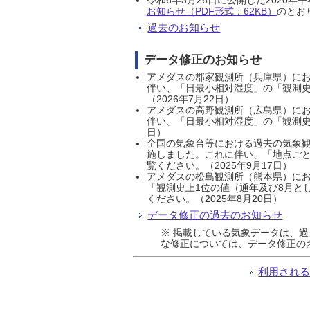
お知らせ（PDF形式：62KB）
のとおり
過去のお知らせ
データ修正のお知らせ
アメダスの郡家観測所（兵庫県）におい
伴い、「日最小相対湿度」の「観測史
（2026年7月22日）
アメダスの高野観測所（広島県）におい
伴い、「日最小相対湿度」の「観測史
日）
全国の気象台等における過去の気象観
施しました。これに伴い、「地点ごと
覧ください。（2025年9月17日）
アメダスの松島観測所（熊本県）にお
「観測史上1位の値（通年及び8月と
ください。（2025年8月20日）
データ修正の過去のお知らせ
※ 掲載している気象データは、
な修正については、データ修正の
利用され