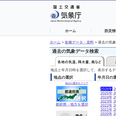
ホーム
防災情
ホーム
>
各種データ・資料
>
過去の気象
過去の気象データ検索
地点と年月日時を選択して、表示するデ
地点の選択
年月日の
地点の選択をクリア
2026年
2
2025年
2
2024年
2
2023年
2
都府県・地方を選択
2022年
2
2021年
2
2020年
2