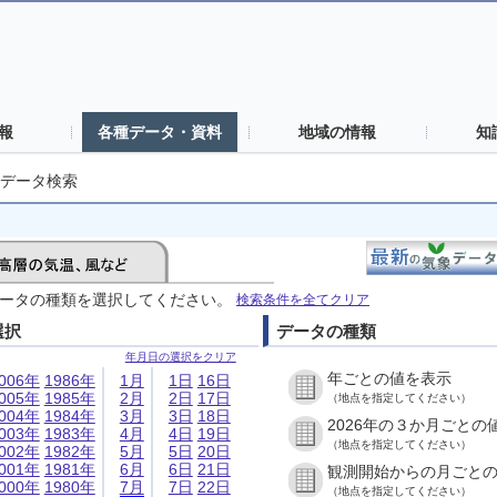
報
各種データ・資料
地域の情報
知
データ検索
ータの種類を選択してください。
検索条件を全てクリア
選択
データの種類
年月日の選択をクリア
年ごとの値を表示
006年
1986年
1月
1日
16日
005年
1985年
2月
2日
17日
（地点を指定してください）
004年
1984年
3月
3日
18日
2026年の３か月ごとの
003年
1983年
4月
4日
19日
（地点を指定してください）
002年
1982年
5月
5日
20日
001年
1981年
6月
6日
21日
観測開始からの月ごと
000年
1980年
7月
7日
22日
（地点を指定してください）