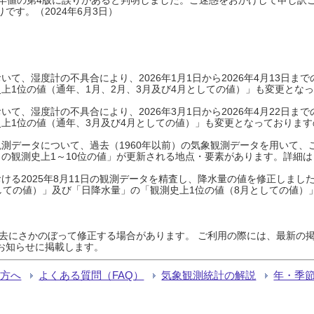
です。（2024年6月3日）
て、湿度計の不具合により、2026年1月1日から2026年4月13日
上1位の値（通年、1月、2月、3月及び4月としての値）」も変更とな
て、湿度計の不具合により、2026年3月1日から2026年4月22日
上1位の値（通年、3月及び4月としての値）」も変更となっておりますので
測データについて、過去（1960年以前）の気象観測データを用いて、
の観測史上1～10位の値」が更新される地点・要素があります。詳細は
ける2025年8月11日の観測データを精査し、降水量の値を修正しまし
しての値）」及び「日降水量」の「観測史上1位の値（8月としての値）
過去にさかのぼって修正する場合があります。 ご利用の際には、最新の掲
お知らせに掲載します。
る方へ
よくある質問（FAQ）
気象観測統計の解説
年・季