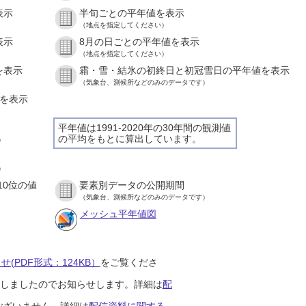
表示
半旬ごとの平年値を表示
（地点を指定してください）
表示
8月の日ごとの平年値を表示
（地点を指定してください）
を表示
霜・雪・結氷の初終日と初冠雪日の平年値を表示
（気象台、測候所などのみのデータです）
値を表示
平年値は1991-2020年の30年間の観測値
の平均をもとに算出しています。
）
）
10位の値
要素別データの公開期間
（気象台、測候所などのみのデータです）
メッシュ平年値図
(PDF形式：124KB）
をご覧くださ
開始しましたのでお知らせします。詳細は
配
ございません。詳細は
配信資料に関する