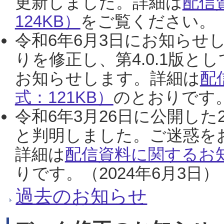
更新しました。詳細は
配信
124KB）
をご覧ください。（2
令和6年6月3日にお知らせし
りを修正し、第4.0.1版
お知らせします。詳細は
配
式：121KB）
のとおりです。
令和6年3月26日に公開した
と判明しました。ご迷惑を
詳細は
配信資料に関するお知
りです。（2024年6月3日）
過去のお知らせ