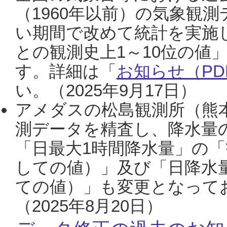
（1960年以前）の気象観
い期間で改めて統計を実施
との観測史上1～10位の値
す。詳細は「
お知らせ（PDF
い。（2025年9月17日）
アメダスの松島観測所（熊本
測データを精査し、降水量
「日最大1時間降水量」の「
しての値）」及び「日降水
ての値）」も変更となって
（2025年8月20日）