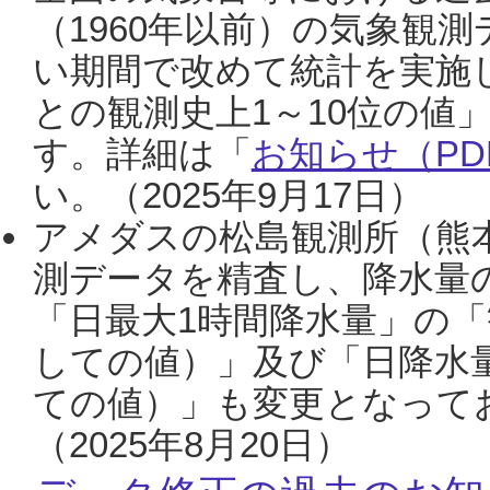
（1960年以前）の気象観
い期間で改めて統計を実施
との観測史上1～10位の値
す。詳細は「
お知らせ（PDF
い。（2025年9月17日）
アメダスの松島観測所（熊本
測データを精査し、降水量
「日最大1時間降水量」の「
しての値）」及び「日降水
ての値）」も変更となって
（2025年8月20日）