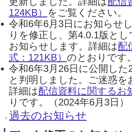
更新しました。詳細は
配信
124KB）
をご覧ください。（2
令和6年6月3日にお知らせし
りを修正し、第4.0.1版
お知らせします。詳細は
配
式：121KB）
のとおりです。
令和6年3月26日に公開した
と判明しました。ご迷惑を
詳細は
配信資料に関するお知
りです。（2024年6月3日）
過去のお知らせ