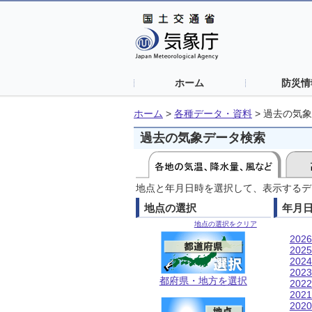
ホーム
防災情
ホーム
>
各種データ・資料
>
過去の気象
過去の気象データ検索
地点と年月日時を選択して、表示するデ
地点の選択
年月
地点の選択をクリア
202
202
202
202
都府県・地方を選択
202
202
202