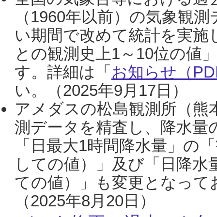
（1960年以前）の気象観
い期間で改めて統計を実施
との観測史上1～10位の値
す。詳細は「
お知らせ（PDF
い。（2025年9月17日）
アメダスの松島観測所（熊本
測データを精査し、降水量
「日最大1時間降水量」の「
しての値）」及び「日降水
ての値）」も変更となって
（2025年8月20日）