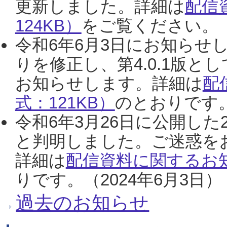
更新しました。詳細は
配信
124KB）
をご覧ください。（2
令和6年6月3日にお知らせし
りを修正し、第4.0.1版
お知らせします。詳細は
配
式：121KB）
のとおりです。
令和6年3月26日に公開した
と判明しました。ご迷惑を
詳細は
配信資料に関するお知
りです。（2024年6月3日）
過去のお知らせ