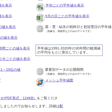
値を表示
半旬ごとの平年値を表示
値を表示
9月の日ごとの平年値を表示
との値を表示
霜・雪・結氷の初終日と初冠雪日の平年値
（気象台、測候所などのみのデータです）
との値を表示
１時間ごとの値を表示
平年値は1991-2020年の30年間の観測値
の平均をもとに算出しています。
１０分ごとの値を表示
1～10位の値
要素別データの公開期間
（気象台、測候所などのみのデータです）
グ
メッシュ平年値図
(PDF形式：124KB）
をご覧くださ
開始しましたのでお知らせします。詳細は
配