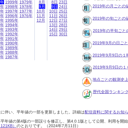
9年
1999年
1979年
8月
8日
23日
2019年の月ごとの
8年
1998年
1978年
9月
9日
24日
7年
1997年
1977年
10月
10日
25日
6年
1996年
1976年
11月
11日
26日
2019年の旬ごとの
5年
1995年
12月
12日
27日
4年
1994年
13日
28日
3年
1993年
14日
29日
2019年の半旬ご
2年
1992年
15日
30日
1年
1991年
2019年9月の日ご
0年
1990年
9年
1989年
8年
1988年
2019年9月9日の
7年
1987年
2019年9月9日の
地点ごとの観測史上
歴代全国ランキン
設に伴い、平年値の一部を更新しました。詳細は
配信資料に関するお知らせ
0年平年値の第4版の一部誤りを修正し、第4.0.1版として公開、利用を
21KB）
のとおりです。（2024年7月11日）