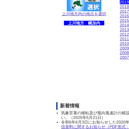
201
201
201
上川地方内の地点を選択
201
201
上川地方 幌加内
201
201
201
201
201
200
200
200
新着情報
気象官署の移転及び風向風速計の移
い。（2025年5月21日）
令和6年6月3日にお知らせした202
信資料に関するお知らせ（PDF形式：1