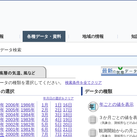
報
各種データ・資料
地域の情報
知
データ検索
ータの種類を選択してください。
検索条件を全てクリア
日の選択
データの種類
年月日の選択をクリア
年ごとの値を表示
6年
2006年
1986年
1月
1日
16日
5年
2005年
1985年
2月
2日
17日
4年
2004年
1984年
3月
3日
18日
３か月ごとの値を
3年
2003年
1983年
4月
4日
19日
（気象台、測候所などのみ
2年
2002年
1982年
5月
5日
20日
1年
2001年
1981年
6月
6日
21日
観測開始からの月
0年
2000年
1980年
7月
7日
22日
（気象台、測候所などのみ