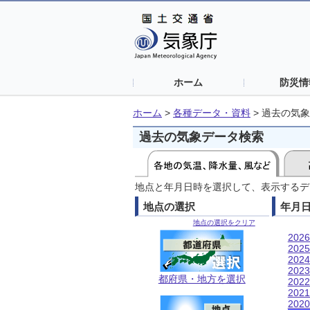
ホーム
防災情
ホーム
>
各種データ・資料
>
過去の気象
過去の気象データ検索
地点と年月日時を選択して、表示するデ
地点の選択
年月
地点の選択をクリア
202
202
202
202
都府県・地方を選択
202
202
202