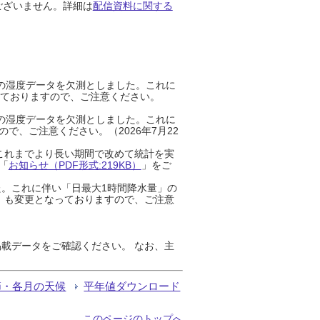
ございません。詳細は
配信資料に関する
までの湿度データを欠測としました。これに
っておりますので、ご注意ください。
までの湿度データを欠測としました。これに
、ご注意ください。（2026年7月22
これまでより長い期間で改めて統計を実
「
お知らせ（PDF形式:219KB）
」をご
た。これに伴い「日最大1時間降水量」の
」も変更となっておりますので、ご注意
載データをご確認ください。 なお、主
節・各月の天候
平年値ダウンロード
このページのトップへ