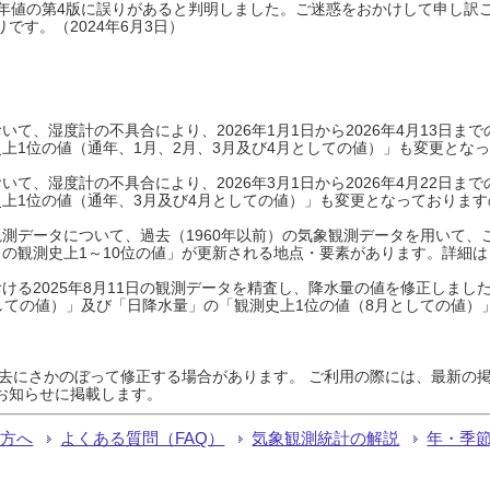
0年平年値の第4版に誤りがあると判明しました。ご迷惑をおかけして申し訳
です。（2024年6月3日）
て、湿度計の不具合により、2026年1月1日から2026年4月13日
上1位の値（通年、1月、2月、3月及び4月としての値）」も変更とな
て、湿度計の不具合により、2026年3月1日から2026年4月22日
上1位の値（通年、3月及び4月としての値）」も変更となっておりますので
測データについて、過去（1960年以前）の気象観測データを用いて、
の観測史上1～10位の値」が更新される地点・要素があります。詳細は
ける2025年8月11日の観測データを精査し、降水量の値を修正しまし
しての値）」及び「日降水量」の「観測史上1位の値（8月としての値）
過去にさかのぼって修正する場合があります。 ご利用の際には、最新の掲
お知らせに掲載します。
る方へ
よくある質問（FAQ）
気象観測統計の解説
年・季