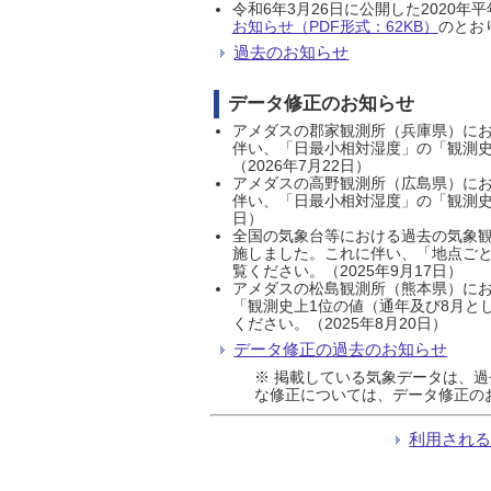
令和6年3月26日に公開した202
お知らせ（PDF形式：62KB）
のとおり
過去のお知らせ
データ修正のお知らせ
アメダスの郡家観測所（兵庫県）におい
伴い、「日最小相対湿度」の「観測史
（2026年7月22日）
アメダスの高野観測所（広島県）におい
伴い、「日最小相対湿度」の「観測史
日）
全国の気象台等における過去の気象観
施しました。これに伴い、「地点ごと
覧ください。（2025年9月17日）
アメダスの松島観測所（熊本県）にお
「観測史上1位の値（通年及び8月と
ください。（2025年8月20日）
データ修正の過去のお知らせ
※ 掲載している気象データは、
な修正については、データ修正の
利用され