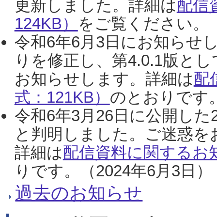
更新しました。詳細は
配信
124KB）
をご覧ください。（2
令和6年6月3日にお知らせし
りを修正し、第4.0.1版
お知らせします。詳細は
配
式：121KB）
のとおりです。
令和6年3月26日に公開した
と判明しました。ご迷惑を
詳細は
配信資料に関するお知
りです。（2024年6月3日）
過去のお知らせ