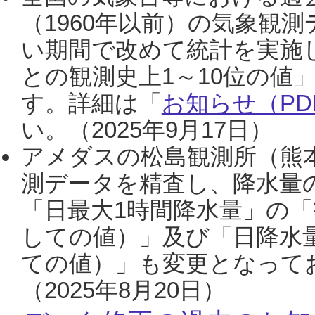
（1960年以前）の気象観
い期間で改めて統計を実施
との観測史上1～10位の値
す。詳細は「
お知らせ（PDF
い。（2025年9月17日）
アメダスの松島観測所（熊本
測データを精査し、降水量
「日最大1時間降水量」の「
しての値）」及び「日降水
ての値）」も変更となって
（2025年8月20日）