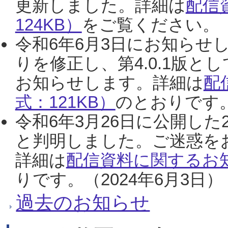
更新しました。詳細は
配信
124KB）
をご覧ください。（2
令和6年6月3日にお知らせし
りを修正し、第4.0.1版
お知らせします。詳細は
配
式：121KB）
のとおりです。
令和6年3月26日に公開した
と判明しました。ご迷惑を
詳細は
配信資料に関するお知
りです。（2024年6月3日）
過去のお知らせ