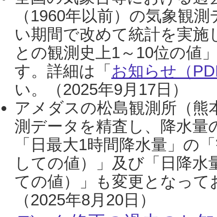
（1960年以前）の気象観
い期間で改めて統計を実施
との観測史上1～10位の値
す。詳細は「
お知らせ（PDF
い。（2025年9月17日）
アメダスの松島観測所（熊本
測データを精査し、降水量
「日最大1時間降水量」の「
しての値）」及び「日降水
ての値）」も変更となって
（2025年8月20日）