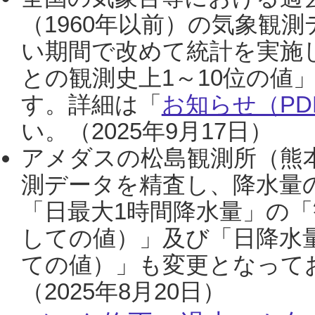
（1960年以前）の気象観
い期間で改めて統計を実施
との観測史上1～10位の値
す。詳細は「
お知らせ（PDF
い。（2025年9月17日）
アメダスの松島観測所（熊本
測データを精査し、降水量
「日最大1時間降水量」の「
しての値）」及び「日降水
ての値）」も変更となって
（2025年8月20日）