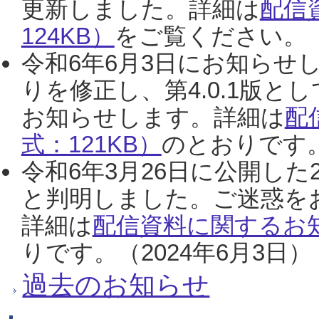
更新しました。詳細は
配信
124KB）
をご覧ください。（2
令和6年6月3日にお知らせし
りを修正し、第4.0.1版
お知らせします。詳細は
配
式：121KB）
のとおりです。
令和6年3月26日に公開した
と判明しました。ご迷惑を
詳細は
配信資料に関するお知
りです。（2024年6月3日）
過去のお知らせ