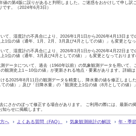
0年平年値の第4版に誤りがあると判明しました。ご迷惑をおかけして申し訳
です。（2024年6月3日）
て、湿度計の不具合により、2026年1月1日から2026年4月13日
上1位の値（通年、1月、2月、3月及び4月としての値）」も変更とな
て、湿度計の不具合により、2026年3月1日から2026年4月22日
上1位の値（通年、3月及び4月としての値）」も変更となっておりますので
測データについて、過去（1960年以前）の気象観測データを用いて、
の観測史上1～10位の値」が更新される地点・要素があります。詳細は
ける2025年8月11日の観測データを精査し、降水量の値を修正しまし
しての値）」及び「日降水量」の「観測史上1位の値（8月としての値）
過去にさかのぼって修正する場合があります。 ご利用の際には、最新の掲
お知らせに掲載します。
る方へ
よくある質問（FAQ）
気象観測統計の解説
年・季