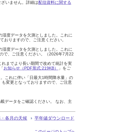
ございません。詳細は
配信資料に関する
までの湿度データを欠測としました。これに
っておりますので、ご注意ください。
までの湿度データを欠測としました。これに
、ご注意ください。（2026年7月22
これまでより長い期間で改めて統計を実
「
お知らせ（PDF形式:219KB）
」をご
た。これに伴い「日最大1時間降水量」の
」も変更となっておりますので、ご注意
載データをご確認ください。 なお、主
節・各月の天候
平年値ダウンロード
このページのトップへ