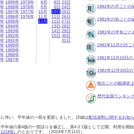
9年
1999年
1979年
8月
8日
23日
1981年の月ごとの
8年
1998年
1978年
9月
9日
24日
7年
1997年
1977年
10月
10日
25日
6年
1996年
1976年
11月
11日
26日
1981年の旬ごとの
5年
1995年
12月
12日
27日
4年
1994年
13日
28日
3年
1993年
14日
29日
1981年の半旬ご
2年
1992年
15日
30日
1年
1991年
31日
1981年12月の日
0年
1990年
9年
1989年
8年
1988年
1981年12月10
7年
1987年
1981年12月10
地点ごとの観測史上
歴代全国ランキン
設に伴い、平年値の一部を更新しました。詳細は
配信資料に関するお知らせ
0年平年値の第4版の一部誤りを修正し、第4.0.1版として公開、利用を
21KB）
のとおりです。（2024年7月11日）