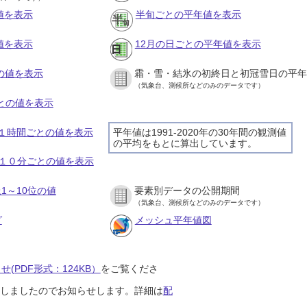
値を表示
半旬ごとの平年値を表示
値を表示
12月の日ごとの平年値を表示
との値を表示
霜・雪・結氷の初終日と初冠雪日の平年
（気象台、測候所などのみのデータです）
ごとの値を表示
日の１時間ごとの値を表示
平年値は1991-2020年の30年間の観測値
の平均をもとに算出しています。
日の１０分ごとの値を表示
1～10位の値
要素別データの公開期間
（気象台、測候所などのみのデータです）
グ
メッシュ平年値図
(PDF形式：124KB）
をご覧くださ
開始しましたのでお知らせします。詳細は
配