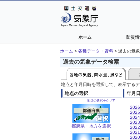
ホーム
防災情
ホーム
>
各種データ・資料
>
過去の気象
過去の気象データ検索
地点と年月日時を選択して、表示するデ
地点の選択
年月
地点の選択をクリア
202
202
202
202
都府県・地方を選択
202
202
202