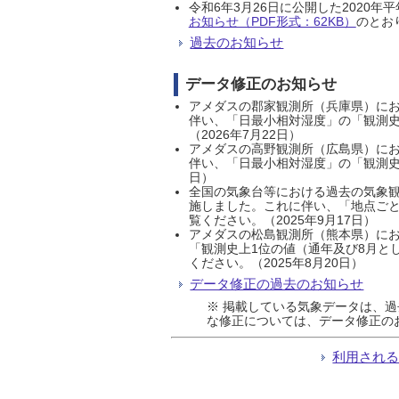
令和6年3月26日に公開した202
お知らせ（PDF形式：62KB）
のとおり
過去のお知らせ
データ修正のお知らせ
アメダスの郡家観測所（兵庫県）におい
伴い、「日最小相対湿度」の「観測史
（2026年7月22日）
アメダスの高野観測所（広島県）におい
伴い、「日最小相対湿度」の「観測史
日）
全国の気象台等における過去の気象観
施しました。これに伴い、「地点ごと
覧ください。（2025年9月17日）
アメダスの松島観測所（熊本県）にお
「観測史上1位の値（通年及び8月と
ください。（2025年8月20日）
データ修正の過去のお知らせ
※ 掲載している気象データは、
な修正については、データ修正の
利用され