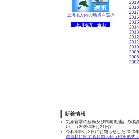
201
201
201
上川地方内の地点を選択
201
201
上川地方 金山
201
201
201
201
201
200
200
200
新着情報
気象官署の移転及び風向風速計の移
い。（2025年5月21日）
令和6年6月3日にお知らせした202
信資料に関するお知らせ（PDF形式：1