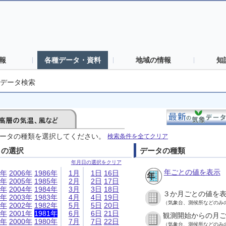
報
各種データ・資料
地域の情報
知
データ検索
ータの種類を選択してください。
検索条件を全てクリア
日の選択
データの種類
年月日の選択をクリア
年ごとの値を表示
6年
2006年
1986年
1月
1日
16日
5年
2005年
1985年
2月
2日
17日
4年
2004年
1984年
3月
3日
18日
３か月ごとの値を
3年
2003年
1983年
4月
4日
19日
（気象台、測候所などのみ
2年
2002年
1982年
5月
5日
20日
1年
2001年
1981年
6月
6日
21日
観測開始からの月
0年
2000年
1980年
7月
7日
22日
（気象台、測候所などのみ