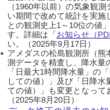
（1960年以前）の気象観
い期間で改めて統計を実施
との観測史上1～10位の値
す。詳細は「
お知らせ（PDF
い。（2025年9月17日）
アメダスの松島観測所（熊本
測データを精査し、降水量
「日最大1時間降水量」の「
しての値）」及び「日降水
ての値）」も変更となって
（2025年8月20日）