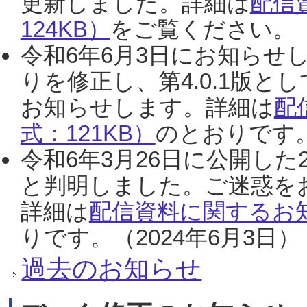
更新しました。詳細は
配信
124KB）
をご覧ください。（2
令和6年6月3日にお知らせし
りを修正し、第4.0.1版
お知らせします。詳細は
配
式：121KB）
のとおりです。
令和6年3月26日に公開した
と判明しました。ご迷惑を
詳細は
配信資料に関するお知
りです。（2024年6月3日）
過去のお知らせ