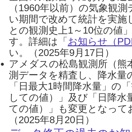
（1960年以前）の気象観
い期間で改めて統計を実施
との観測史上1～10位の値
す。詳細は「
お知らせ（PDF
い。（2025年9月17日）
アメダスの松島観測所（熊本
測データを精査し、降水量
「日最大1時間降水量」の「
しての値）」及び「日降水
ての値）」も変更となって
（2025年8月20日）