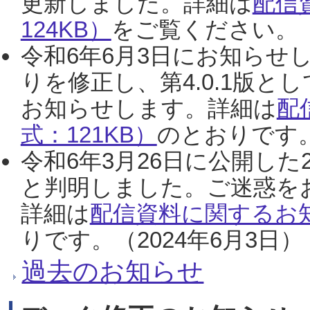
更新しました。詳細は
配信
124KB）
をご覧ください。（2
令和6年6月3日にお知らせし
りを修正し、第4.0.1版
お知らせします。詳細は
配
式：121KB）
のとおりです。
令和6年3月26日に公開した
と判明しました。ご迷惑を
詳細は
配信資料に関するお知
りです。（2024年6月3日）
過去のお知らせ