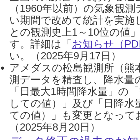
（1960年以前）の気象観
い期間で改めて統計を実施
との観測史上1～10位の値
す。詳細は「
お知らせ（PDF
い。（2025年9月17日）
アメダスの松島観測所（熊本
測データを精査し、降水量
「日最大1時間降水量」の「
しての値）」及び「日降水
ての値）」も変更となって
（2025年8月20日）