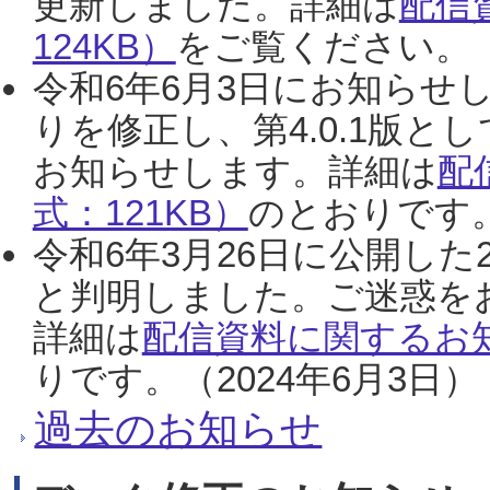
更新しました。詳細は
配信
124KB）
をご覧ください。（2
令和6年6月3日にお知らせし
りを修正し、第4.0.1版
お知らせします。詳細は
配
式：121KB）
のとおりです。
令和6年3月26日に公開した
と判明しました。ご迷惑を
詳細は
配信資料に関するお知
りです。（2024年6月3日）
過去のお知らせ