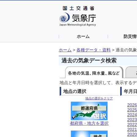
ホーム
防災情
ホーム
>
各種データ・資料
>
過去の気象
過去の気象データ検索
地点と年月日時を選択して、表示するデ
地点の選択
年月
地点の選択をクリア
202
202
202
202
都府県・地方を選択
202
202
202