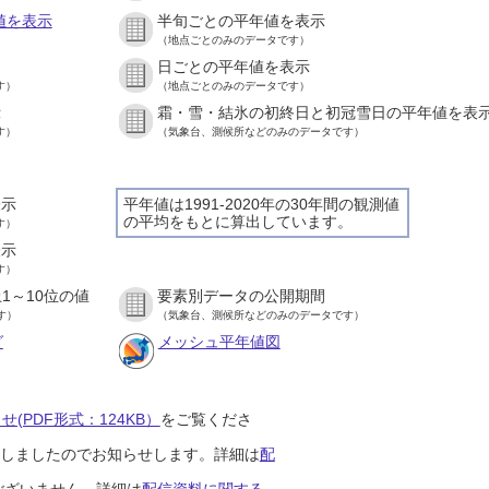
値を表示
半旬ごとの平年値を表示
（地点ごとのみのデータです）
日ごとの平年値を表示
す）
（地点ごとのみのデータです）
示
霜・雪・結氷の初終日と初冠雪日の平年値を表
す）
（気象台、測候所などのみのデータです）
表示
平年値は1991-2020年の30年間の観測値
の平均をもとに算出しています。
す）
表示
す）
1～10位の値
要素別データの公開期間
す）
（気象台、測候所などのみのデータです）
グ
メッシュ平年値図
(PDF形式：124KB）
をご覧くださ
開始しましたのでお知らせします。詳細は
配
ございません。詳細は
配信資料に関する