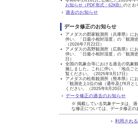
お知らせ（PDF形式：62KB）
のとおり
過去のお知らせ
データ修正のお知らせ
アメダスの郡家観測所（兵庫県）におい
伴い、「日最小相対湿度」の「観測史
（2026年7月22日）
アメダスの高野観測所（広島県）におい
伴い、「日最小相対湿度」の「観測史
日）
全国の気象台等における過去の気象観
施しました。これに伴い、「地点ごと
覧ください。（2025年9月17日）
アメダスの松島観測所（熊本県）にお
「観測史上1位の値（通年及び8月と
ください。（2025年8月20日）
データ修正の過去のお知らせ
※ 掲載している気象データは、
な修正については、データ修正の
利用され