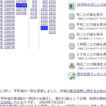
9年
1999年
1979年
8月
8日
23日
1978年の月ごとの
8年
1998年
1978年
9月
9日
24日
7年
1997年
1977年
10月
10日
25日
6年
1996年
1976年
11月
11日
26日
旬ごとの値を表示
5年
1995年
12月
12日
27日
（地点ごとのみのデータで
4年
1994年
13日
28日
3年
1993年
14日
29日
半旬ごとの値を表
2年
1992年
15日
30日
（地点ごとのみのデータで
1年
1991年
31日
日ごとの値を表示
0年
1990年
（月を指定してください）
9年
1989年
8年
1988年
１時間ごとの値を
7年
1987年
（地点ごとのみのデータで
１０分ごとの値を
（地点ごとのみのデータで
地点ごとの観測史上
（地点ごとのみのデータで
歴代全国ランキン
設に伴い、平年値の一部を更新しました。詳細は
配信資料に関するお知らせ
0年平年値の第4版の一部誤りを修正し、第4.0.1版として公開、利用を
21KB）
のとおりです。（2024年7月11日）
0年平年値の第4版に誤りがあると判明しました。ご迷惑をおかけして申し訳