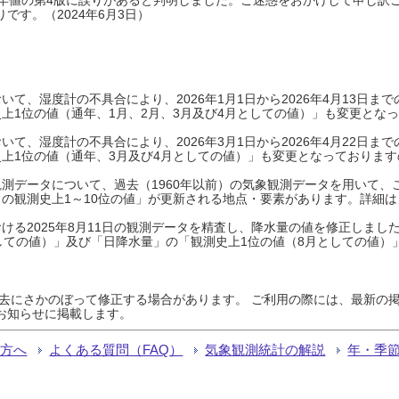
です。（2024年6月3日）
て、湿度計の不具合により、2026年1月1日から2026年4月13日
上1位の値（通年、1月、2月、3月及び4月としての値）」も変更とな
て、湿度計の不具合により、2026年3月1日から2026年4月22日
上1位の値（通年、3月及び4月としての値）」も変更となっておりますので
測データについて、過去（1960年以前）の気象観測データを用いて、
の観測史上1～10位の値」が更新される地点・要素があります。詳細は
ける2025年8月11日の観測データを精査し、降水量の値を修正しまし
しての値）」及び「日降水量」の「観測史上1位の値（8月としての値）
過去にさかのぼって修正する場合があります。 ご利用の際には、最新の掲
お知らせに掲載します。
る方へ
よくある質問（FAQ）
気象観測統計の解説
年・季