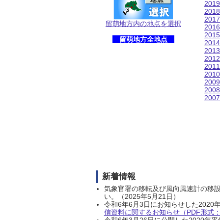
201
201
201
留萌地方内の地点を選択
201
201
留萌地方全地点
201
201
201
201
201
200
200
200
新着情報
気象官署の移転及び風向風速計の移
い。（2025年5月21日）
令和6年6月3日にお知らせした202
信資料に関するお知らせ（PDF形式：1
令和6年3月26日に公開した202