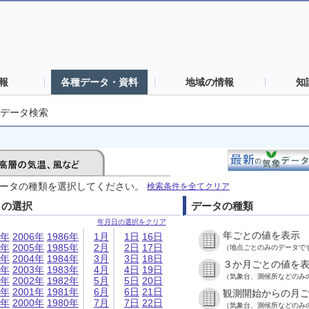
報
各種データ・資料
地域の情報
知
データ検索
ータの種類を選択してください。
検索条件を全てクリア
日の選択
データの種類
年月日の選択をクリア
年ごとの値を表示
6年
2006年
1986年
1月
1日
16日
5年
2005年
1985年
2月
2日
17日
（地点ごとのみのデータで
4年
2004年
1984年
3月
3日
18日
３か月ごとの値を
3年
2003年
1983年
4月
4日
19日
（気象台、測候所などのみ
2年
2002年
1982年
5月
5日
20日
1年
2001年
1981年
6月
6日
21日
観測開始からの月
0年
2000年
1980年
7月
7日
22日
（気象台、測候所などのみ