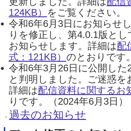
更新しました。詳細は
配信
124KB）
をご覧ください。（2
令和6年6月3日にお知らせし
りを修正し、第4.0.1版
お知らせします。詳細は
配
式：121KB）
のとおりです。
令和6年3月26日に公開した
と判明しました。ご迷惑を
詳細は
配信資料に関するお知
りです。（2024年6月3日）
過去のお知らせ