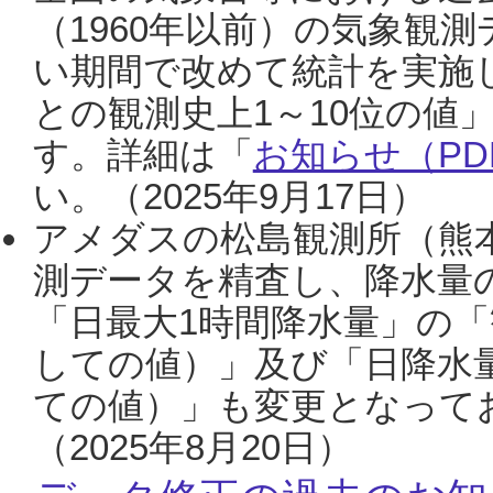
（1960年以前）の気象観
い期間で改めて統計を実施
との観測史上1～10位の値
す。詳細は「
お知らせ（PDF
い。（2025年9月17日）
アメダスの松島観測所（熊本
測データを精査し、降水量
「日最大1時間降水量」の「
しての値）」及び「日降水
ての値）」も変更となって
（2025年8月20日）