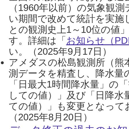
（1960年以前）の気象観
い期間で改めて統計を実施
との観測史上1～10位の値
す。詳細は「
お知らせ（PDF
い。（2025年9月17日）
アメダスの松島観測所（熊本
測データを精査し、降水量
「日最大1時間降水量」の「
しての値）」及び「日降水
ての値）」も変更となって
（2025年8月20日）