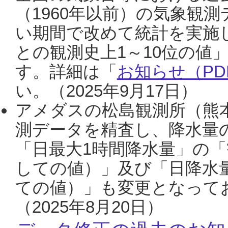
（1960年以前）の気象観
い期間で改めて統計を実施
との観測史上1～10位の値
す。詳細は「
お知らせ（PDF
い。（2025年9月17日）
アメダスの松島観測所（熊本
測データを精査し、降水量
「日最大1時間降水量」の「
しての値）」及び「日降水
ての値）」も変更となって
（2025年8月20日）