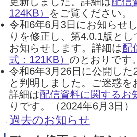
更新しました。詳細は
配信
124KB）
をご覧ください。（2
令和6年6月3日にお知らせし
りを修正し、第4.0.1版
お知らせします。詳細は
配
式：121KB）
のとおりです。
令和6年3月26日に公開した
と判明しました。ご迷惑を
詳細は
配信資料に関するお知
りです。（2024年6月3日）
過去のお知らせ