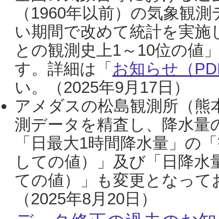
（1960年以前）の気象観
い期間で改めて統計を実施
との観測史上1～10位の値
す。詳細は「
お知らせ（PDF
い。（2025年9月17日）
アメダスの松島観測所（熊本
測データを精査し、降水量
「日最大1時間降水量」の「
しての値）」及び「日降水
ての値）」も変更となって
（2025年8月20日）