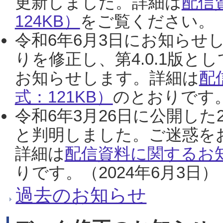
更新しました。詳細は
配信
124KB）
をご覧ください。（2
令和6年6月3日にお知らせし
りを修正し、第4.0.1版
お知らせします。詳細は
配
式：121KB）
のとおりです。
令和6年3月26日に公開した
と判明しました。ご迷惑を
詳細は
配信資料に関するお知
りです。（2024年6月3日）
過去のお知らせ