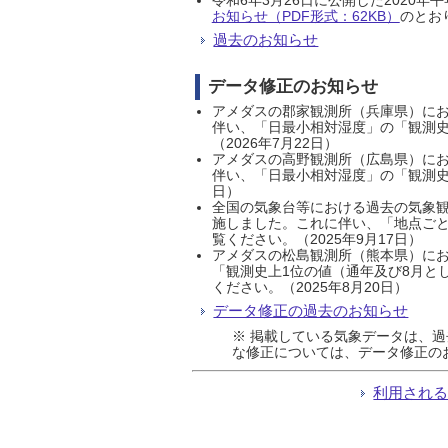
お知らせ（PDF形式：62KB）
のとおり
過去のお知らせ
データ修正のお知らせ
アメダスの郡家観測所（兵庫県）におい
伴い、「日最小相対湿度」の「観測史
（2026年7月22日）
アメダスの高野観測所（広島県）におい
伴い、「日最小相対湿度」の「観測史
日）
全国の気象台等における過去の気象観
施しました。これに伴い、「地点ごと
覧ください。（2025年9月17日）
アメダスの松島観測所（熊本県）にお
「観測史上1位の値（通年及び8月と
ください。（2025年8月20日）
データ修正の過去のお知らせ
※ 掲載している気象データは、
な修正については、データ修正の
利用され