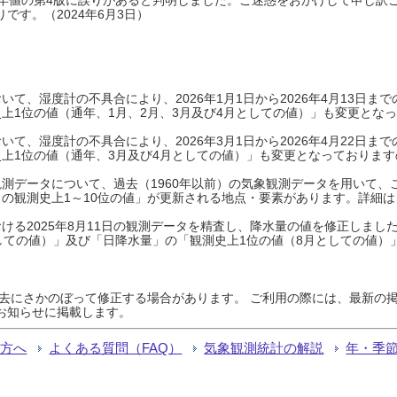
です。（2024年6月3日）
て、湿度計の不具合により、2026年1月1日から2026年4月13日
上1位の値（通年、1月、2月、3月及び4月としての値）」も変更とな
て、湿度計の不具合により、2026年3月1日から2026年4月22日
上1位の値（通年、3月及び4月としての値）」も変更となっておりますので
測データについて、過去（1960年以前）の気象観測データを用いて、
の観測史上1～10位の値」が更新される地点・要素があります。詳細は
ける2025年8月11日の観測データを精査し、降水量の値を修正しまし
しての値）」及び「日降水量」の「観測史上1位の値（8月としての値）
過去にさかのぼって修正する場合があります。 ご利用の際には、最新の掲
お知らせに掲載します。
る方へ
よくある質問（FAQ）
気象観測統計の解説
年・季