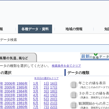
報
各種データ・資料
地域の情報
知
データ検索
ータの種類を選択してください。
検索条件を全てクリア
日の選択
データの種類
年月日の選択をクリア
年ごとの値を表示
6年
2006年
1986年
1月
1日
16日
5年
2005年
1985年
2月
2日
17日
（地点ごとのみのデータで
4年
2004年
1984年
3月
3日
18日
３か月ごとの値を
3年
2003年
1983年
4月
4日
19日
（気象台、測候所などのみ
2年
2002年
1982年
5月
5日
20日
1年
2001年
1981年
6月
6日
21日
観測開始からの月
0年
2000年
1980年
7月
7日
22日
（気象台、測候所などのみ