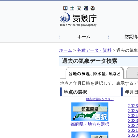
ホーム
防災情
ホーム
>
各種データ・資料
>
過去の気象
過去の気象データ検索
地点と年月日時を選択して、表示するデ
地点の選択
年月
地点の選択をクリア
202
202
202
202
都府県・地方を選択
202
202
202