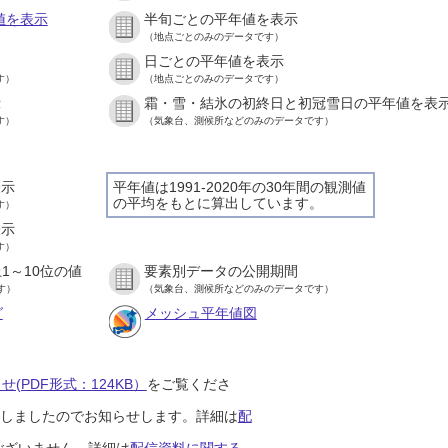
値を表示
半旬ごとの平年値を表示
（地点ごとのみのデータです）
日ごとの平年値を表示
す）
（地点ごとのみのデータです）
示
霜・雪・結氷の初終日と初冠雪日の平年値を表
す）
（気象台、測候所などのみのデータです）
表示
平年値は1991-2020年の30年間の観測値
の平均をもとに算出しています。
す）
表示
す）
1～10位の値
要素別データの公開期間
す）
（気象台、測候所などのみのデータです）
グ
メッシュ平年値図
(PDF形式：124KB）
をご覧くださ
開始しましたのでお知らせします。詳細は
配
ございません。詳細は
配信資料に関する