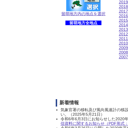
201
201
201
留萌地方内の地点を選択
201
201
留萌地方全地点
201
201
201
201
201
200
200
200
新着情報
気象官署の移転及び風向風速計の移
い。（2025年5月21日）
令和6年6月3日にお知らせした202
信資料に関するお知らせ（PDF形式：1
令和6年3月26日に公開した202