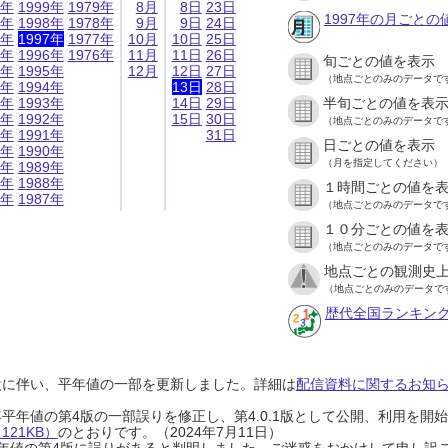
9年
1999年
1979年
8月
8日
23日
1997年の月ごとの
8年
1998年
1978年
9月
9日
24日
7年
1997年
1977年
10月
10日
25日
6年
1996年
1976年
11月
11日
26日
旬ごとの値を表示
5年
1995年
12月
12日
27日
（地点ごとのみのデータで
4年
1994年
13日
28日
3年
1993年
14日
29日
半旬ごとの値を表
2年
1992年
15日
30日
（地点ごとのみのデータで
1年
1991年
31日
日ごとの値を表示
0年
1990年
（月を指定してください）
9年
1989年
8年
1988年
１時間ごとの値を
7年
1987年
（地点ごとのみのデータで
１０分ごとの値を
（地点ごとのみのデータで
地点ごとの観測史上
（地点ごとのみのデータで
歴代全国ランキン
設に伴い、平年値の一部を更新しました。詳細は
配信資料に関するお知らせ
0年平年値の第4版の一部誤りを修正し、第4.0.1版として公開、利用を
21KB）
のとおりです。（2024年7月11日）
0年平年値の第4版に誤りがあると判明しました。ご迷惑をおかけして申し訳