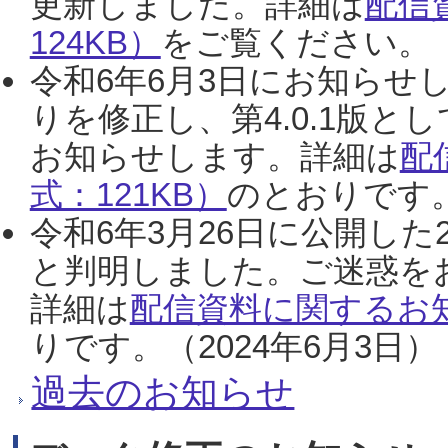
更新しました。詳細は
配信
124KB）
をご覧ください。（2
令和6年6月3日にお知らせし
りを修正し、第4.0.1版
お知らせします。詳細は
配
式：121KB）
のとおりです。
令和6年3月26日に公開した
と判明しました。ご迷惑を
詳細は
配信資料に関するお知
りです。（2024年6月3日）
過去のお知らせ