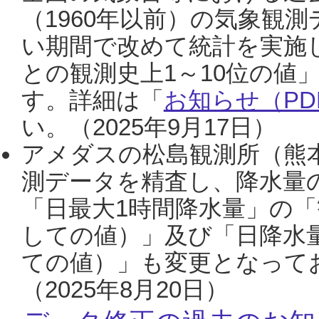
（1960年以前）の気象観
い期間で改めて統計を実施
との観測史上1～10位の値
す。詳細は「
お知らせ（PDF
い。（2025年9月17日）
アメダスの松島観測所（熊本
測データを精査し、降水量
「日最大1時間降水量」の「
しての値）」及び「日降水
ての値）」も変更となって
（2025年8月20日）