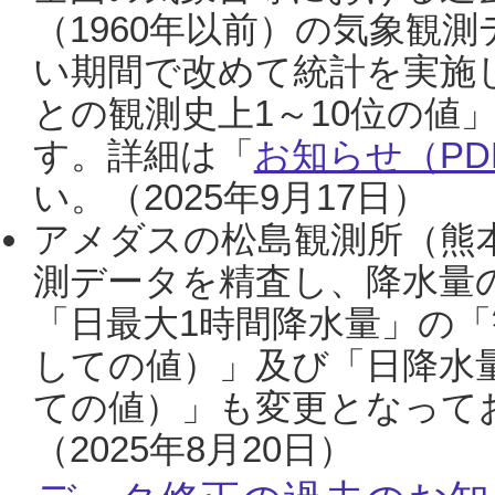
（1960年以前）の気象観
い期間で改めて統計を実施
との観測史上1～10位の値
す。詳細は「
お知らせ（PDF
い。（2025年9月17日）
アメダスの松島観測所（熊本
測データを精査し、降水量
「日最大1時間降水量」の「
しての値）」及び「日降水
ての値）」も変更となって
（2025年8月20日）