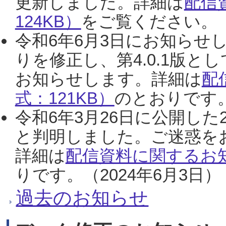
更新しました。詳細は
配信
124KB）
をご覧ください。（2
令和6年6月3日にお知らせし
りを修正し、第4.0.1版
お知らせします。詳細は
配
式：121KB）
のとおりです。
令和6年3月26日に公開した
と判明しました。ご迷惑を
詳細は
配信資料に関するお知
りです。（2024年6月3日）
過去のお知らせ