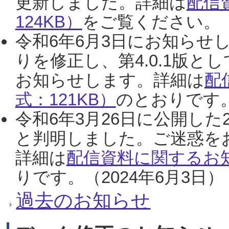
更新しました。詳細は
配信
124KB）
をご覧ください。（2
令和6年6月3日にお知らせし
りを修正し、第4.0.1版
お知らせします。詳細は
配
式：121KB）
のとおりです。
令和6年3月26日に公開した
と判明しました。ご迷惑を
詳細は
配信資料に関するお知
りです。（2024年6月3日）
過去のお知らせ