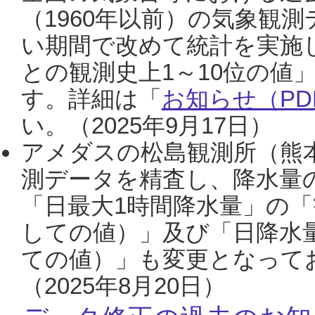
（1960年以前）の気象観
い期間で改めて統計を実施
との観測史上1～10位の値
す。詳細は「
お知らせ（PDF
い。（2025年9月17日）
アメダスの松島観測所（熊本
測データを精査し、降水量
「日最大1時間降水量」の「
しての値）」及び「日降水
ての値）」も変更となって
（2025年8月20日）