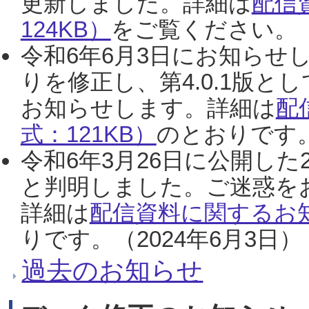
更新しました。詳細は
配信
124KB）
をご覧ください。（2
令和6年6月3日にお知らせし
りを修正し、第4.0.1版
お知らせします。詳細は
配
式：121KB）
のとおりです。
令和6年3月26日に公開した
と判明しました。ご迷惑を
詳細は
配信資料に関するお知
りです。（2024年6月3日）
過去のお知らせ