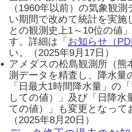
（1960年以前）の気象観
い期間で改めて統計を実施
との観測史上1～10位の値
す。詳細は「
お知らせ（PDF
い。（2025年9月17日）
アメダスの松島観測所（熊本
測データを精査し、降水量
「日最大1時間降水量」の「
しての値）」及び「日降水
ての値）」も変更となって
（2025年8月20日）