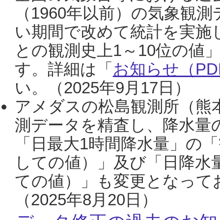
（1960年以前）の気象観
い期間で改めて統計を実施
との観測史上1～10位の値
す。詳細は「
お知らせ（PDF
い。（2025年9月17日）
アメダスの松島観測所（熊本
測データを精査し、降水量
「日最大1時間降水量」の「
しての値）」及び「日降水
ての値）」も変更となって
（2025年8月20日）