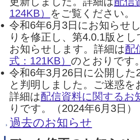
更新しました。詳細は
配信
124KB）
をご覧ください。（2
令和6年6月3日にお知らせし
りを修正し、第4.0.1版
お知らせします。詳細は
配
式：121KB）
のとおりです。
令和6年3月26日に公開した
と判明しました。ご迷惑を
詳細は
配信資料に関するお知
りです。（2024年6月3日）
過去のお知らせ