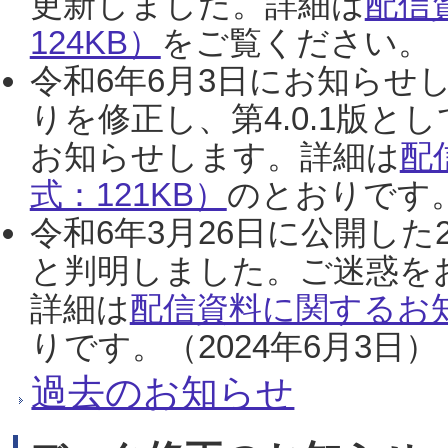
更新しました。詳細は
配信
124KB）
をご覧ください。（2
令和6年6月3日にお知らせし
りを修正し、第4.0.1版
お知らせします。詳細は
配
式：121KB）
のとおりです。
令和6年3月26日に公開した
と判明しました。ご迷惑を
詳細は
配信資料に関するお知
りです。（2024年6月3日）
過去のお知らせ