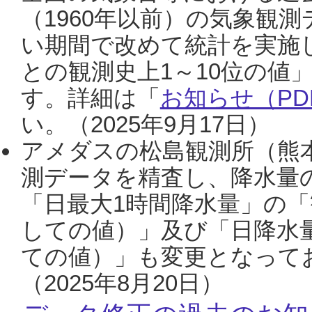
（1960年以前）の気象観
い期間で改めて統計を実施
との観測史上1～10位の値
す。詳細は「
お知らせ（PDF
い。（2025年9月17日）
アメダスの松島観測所（熊本
測データを精査し、降水量
「日最大1時間降水量」の「
しての値）」及び「日降水
ての値）」も変更となって
（2025年8月20日）