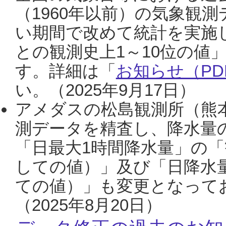
（1960年以前）の気象観
い期間で改めて統計を実施
との観測史上1～10位の値
す。詳細は「
お知らせ（PDF
い。（2025年9月17日）
アメダスの松島観測所（熊本
測データを精査し、降水量
「日最大1時間降水量」の「
しての値）」及び「日降水
ての値）」も変更となって
（2025年8月20日）