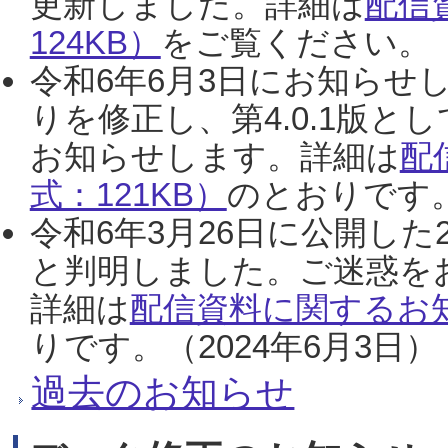
更新しました。詳細は
配信
124KB）
をご覧ください。（2
令和6年6月3日にお知らせし
りを修正し、第4.0.1版
お知らせします。詳細は
配
式：121KB）
のとおりです。
令和6年3月26日に公開した
と判明しました。ご迷惑を
詳細は
配信資料に関するお知
りです。（2024年6月3日）
過去のお知らせ