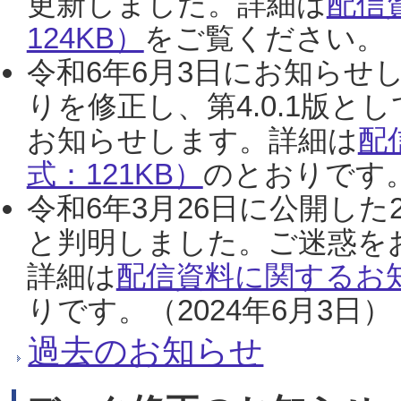
更新しました。詳細は
配信
124KB）
をご覧ください。（2
令和6年6月3日にお知らせし
りを修正し、第4.0.1版
お知らせします。詳細は
配
式：121KB）
のとおりです。
令和6年3月26日に公開した
と判明しました。ご迷惑を
詳細は
配信資料に関するお知
りです。（2024年6月3日）
過去のお知らせ