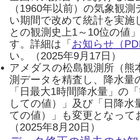
（1960年以前）の気象観
い期間で改めて統計を実施
との観測史上1～10位の値
す。詳細は「
お知らせ（PDF
い。（2025年9月17日）
アメダスの松島観測所（熊本
測データを精査し、降水量
「日最大1時間降水量」の「
しての値）」及び「日降水
ての値）」も変更となって
（2025年8月20日）