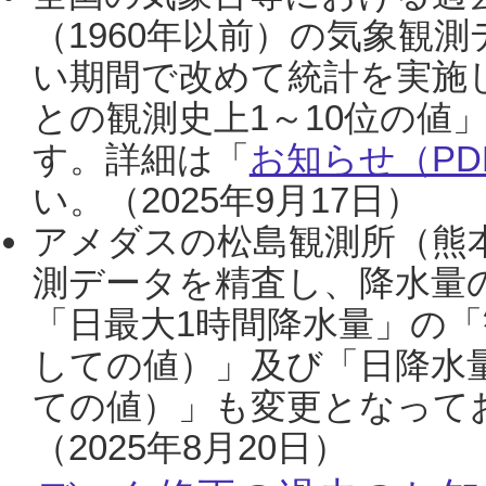
（1960年以前）の気象観
い期間で改めて統計を実施
との観測史上1～10位の値
す。詳細は「
お知らせ（PDF
い。（2025年9月17日）
アメダスの松島観測所（熊本
測データを精査し、降水量
「日最大1時間降水量」の「
しての値）」及び「日降水
ての値）」も変更となって
（2025年8月20日）