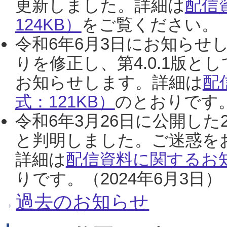
更新しました。詳細は
配信
124KB）
をご覧ください。（2
令和6年6月3日にお知らせし
りを修正し、第4.0.1版
お知らせします。詳細は
配
式：121KB）
のとおりです。
令和6年3月26日に公開した
と判明しました。ご迷惑を
詳細は
配信資料に関するお知
りです。（2024年6月3日）
過去のお知らせ