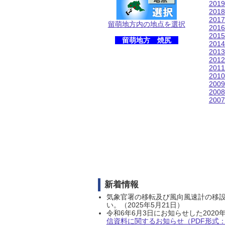
201
201
201
留萌地方内の地点を選択
201
201
留萌地方 焼尻
201
201
201
201
201
200
200
200
新着情報
気象官署の移転及び風向風速計の移
い。（2025年5月21日）
令和6年6月3日にお知らせした202
信資料に関するお知らせ（PDF形式：1