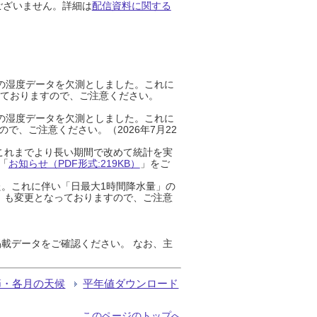
ございません。詳細は
配信資料に関する
までの湿度データを欠測としました。これに
っておりますので、ご注意ください。
までの湿度データを欠測としました。これに
、ご注意ください。（2026年7月22
これまでより長い期間で改めて統計を実
「
お知らせ（PDF形式:219KB）
」をご
た。これに伴い「日最大1時間降水量」の
」も変更となっておりますので、ご注意
載データをご確認ください。 なお、主
節・各月の天候
平年値ダウンロード
このページのトップへ