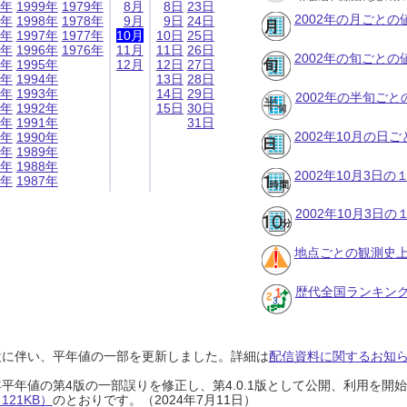
9年
1999年
1979年
8月
8日
23日
2002年の月ごとの
8年
1998年
1978年
9月
9日
24日
7年
1997年
1977年
10月
10日
25日
6年
1996年
1976年
11月
11日
26日
2002年の旬ごとの
5年
1995年
12月
12日
27日
4年
1994年
13日
28日
3年
1993年
14日
29日
2002年の半旬ご
2年
1992年
15日
30日
1年
1991年
31日
2002年10月の日
0年
1990年
9年
1989年
8年
1988年
2002年10月3日
7年
1987年
2002年10月3日
地点ごとの観測史上
歴代全国ランキン
設に伴い、平年値の一部を更新しました。詳細は
配信資料に関するお知らせ
0年平年値の第4版の一部誤りを修正し、第4.0.1版として公開、利用を
21KB）
のとおりです。（2024年7月11日）