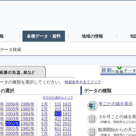
報
各種データ・資料
地域の情報
知
データ検索
ータの種類を選択してください。
検索条件を全てクリア
日の選択
データの種類
年月日の選択をクリア
年ごとの値を表示
6年
2006年
1986年
1月
1日
16日
5年
2005年
1985年
2月
2日
17日
4年
2004年
1984年
3月
3日
18日
３か月ごとの値を
3年
2003年
1983年
4月
4日
19日
（気象台、測候所などのみ
2年
2002年
1982年
5月
5日
20日
1年
2001年
1981年
6月
6日
21日
観測開始からの月
0年
2000年
1980年
7月
7日
22日
（気象台、測候所などのみ