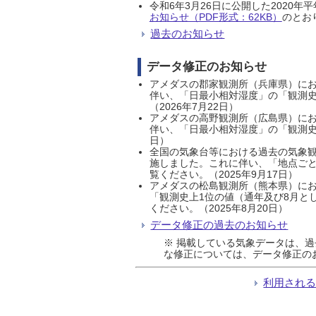
令和6年3月26日に公開した202
お知らせ（PDF形式：62KB）
のとおり
過去のお知らせ
データ修正のお知らせ
アメダスの郡家観測所（兵庫県）におい
伴い、「日最小相対湿度」の「観測史
（2026年7月22日）
アメダスの高野観測所（広島県）におい
伴い、「日最小相対湿度」の「観測史
日）
全国の気象台等における過去の気象観
施しました。これに伴い、「地点ごと
覧ください。（2025年9月17日）
アメダスの松島観測所（熊本県）にお
「観測史上1位の値（通年及び8月と
ください。（2025年8月20日）
データ修正の過去のお知らせ
※ 掲載している気象データは、
な修正については、データ修正の
利用され