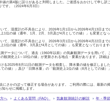
0年平年値の第4版に誤りがあると判明しました。ご迷惑をおかけして申し訳
です。（2024年6月3日）
て、湿度計の不具合により、2026年1月1日から2026年4月13日
上1位の値（通年、1月、2月、3月及び4月としての値）」も変更とな
て、湿度計の不具合により、2026年3月1日から2026年4月22日
上1位の値（通年、3月及び4月としての値）」も変更となっておりますので
測データについて、過去（1960年以前）の気象観測データを用いて、
の観測史上1～10位の値」が更新される地点・要素があります。詳細は
ける2025年8月11日の観測データを精査し、降水量の値を修正しまし
しての値）」及び「日降水量」の「観測史上1位の値（8月としての値）
過去にさかのぼって修正する場合があります。 ご利用の際には、最新の掲
お知らせに掲載します。
る方へ
よくある質問（FAQ）
気象観測統計の解説
年・季