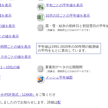
値を表示
半旬ごとの平年値を表示
値を表示
10月の日ごとの平年値を表示
との値を表示
霜・雪・結氷の初終日と初冠雪日の平年
（気象台、測候所などのみのデータです）
ごとの値を表示
の１時間ごとの値を表示
平年値は1991-2020年の30年間の観測値
の平均をもとに算出しています。
の１０分ごとの値を表示
1～10位の値
要素別データの公開期間
（気象台、測候所などのみのデータです）
グ
メッシュ平年値図
(PDF形式：124KB）
をご覧くださ
開始しましたのでお知らせします。詳細は
配