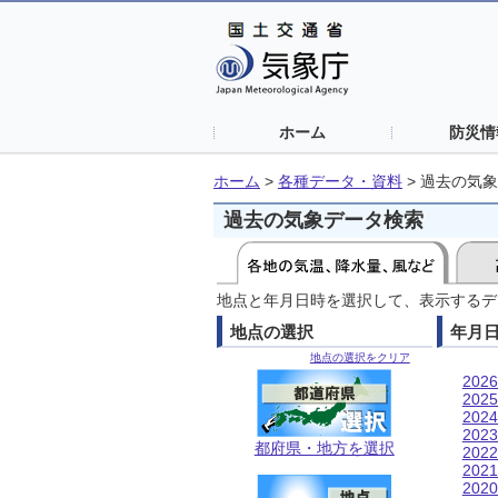
ホーム
防災情
ホーム
>
各種データ・資料
>
過去の気象
過去の気象データ検索
地点と年月日時を選択して、表示するデ
地点の選択
年月
地点の選択をクリア
202
202
202
202
都府県・地方を選択
202
202
202