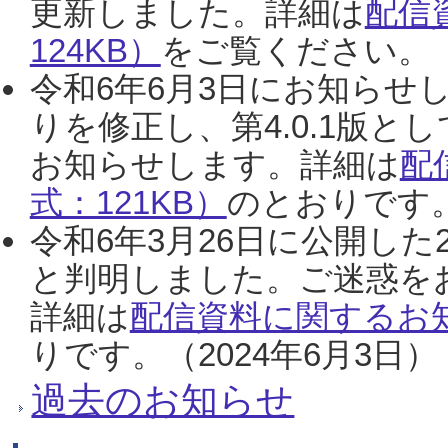
更新しました。詳細は
配信
124KB）
をご覧ください。（2
令和6年6月3日にお知らせし
りを修正し、第4.0.1版
お知らせします。詳細は
配
式：121KB）
のとおりです。
令和6年3月26日に公開した
と判明しました。ご迷惑を
詳細は
配信資料に関するお知
りです。（2024年6月3日）
過去のお知らせ