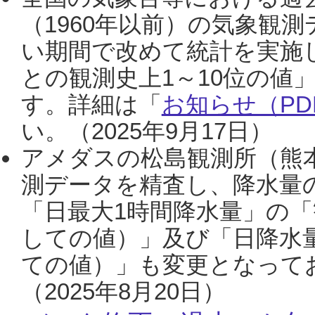
（1960年以前）の気象観
い期間で改めて統計を実施
との観測史上1～10位の値
す。詳細は「
お知らせ（PDF
い。（2025年9月17日）
アメダスの松島観測所（熊本
測データを精査し、降水量
「日最大1時間降水量」の「
しての値）」及び「日降水
ての値）」も変更となって
（2025年8月20日）