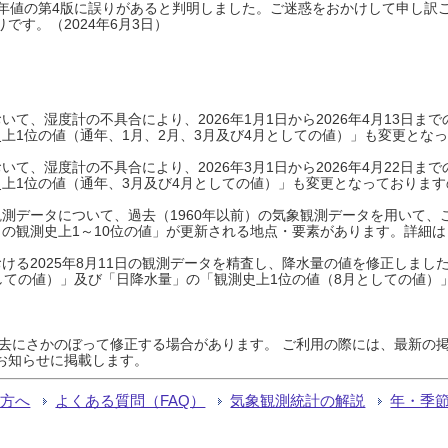
0年平年値の第4版に誤りがあると判明しました。ご迷惑をおかけして申し訳
です。（2024年6月3日）
て、湿度計の不具合により、2026年1月1日から2026年4月13日
上1位の値（通年、1月、2月、3月及び4月としての値）」も変更とな
て、湿度計の不具合により、2026年3月1日から2026年4月22日
上1位の値（通年、3月及び4月としての値）」も変更となっておりますので
測データについて、過去（1960年以前）の気象観測データを用いて、
の観測史上1～10位の値」が更新される地点・要素があります。詳細は
ける2025年8月11日の観測データを精査し、降水量の値を修正しまし
しての値）」及び「日降水量」の「観測史上1位の値（8月としての値）
過去にさかのぼって修正する場合があります。 ご利用の際には、最新の掲
お知らせに掲載します。
る方へ
よくある質問（FAQ）
気象観測統計の解説
年・季