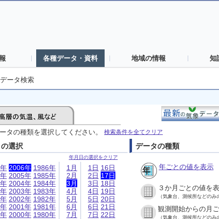
報
各種データ・資料
地域の情報
知
データ検索
ータの種類を選択してください。
検索条件を全てクリア
日の選択
データの種類
年月日の選択をクリア
年ごとの値を表示
6年
2006年
1986年
1月
1日
16日
5年
2005年
1985年
2月
2日
17日
4年
2004年
1984年
3月
3日
18日
３か月ごとの値を
3年
2003年
1983年
4月
4日
19日
（気象台、測候所などのみ
2年
2002年
1982年
5月
5日
20日
1年
2001年
1981年
6月
6日
21日
観測開始からの月
0年
2000年
1980年
7月
7日
22日
（気象台、測候所などのみ