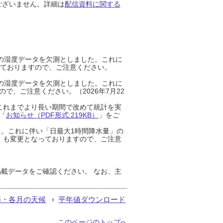
ございません。詳細は
配信資料に関する
までの湿度データを欠測としました。これに
っておりますので、ご注意ください。
までの湿度データを欠測としました。これに
、ご注意ください。（2026年7月22
これまでより長い期間で改めて統計を実
「
お知らせ（PDF形式:219KB）
」をご
た。これに伴い「日最大1時間降水量」の
」も変更となっておりますので、ご注意
載データをご確認ください。 なお、主
節・各月の天候
平年値ダウンロード
このページのトップへ