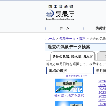
ホーム
防災情
ホーム
>
各種データ・資料
>
過去の気象
過去の気象データ検索
地点と年月日時を選択して、表示するデ
地点の選択
年月
地点の選択をクリア
202
202
202
202
都府県・地方を選択
202
202
202