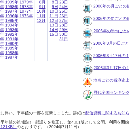
9年
1999年
1979年
8月
8日
23日
2006年の月ごとの
8年
1998年
1978年
9月
9日
24日
7年
1997年
1977年
10月
10日
25日
6年
1996年
1976年
11月
11日
26日
2006年の旬ごとの
5年
1995年
12月
12日
27日
4年
1994年
13日
28日
3年
1993年
14日
29日
2006年の半旬ご
2年
1992年
15日
30日
1年
1991年
31日
2006年3月の日ご
0年
1990年
9年
1989年
8年
1988年
2006年3月17日
7年
1987年
2006年3月17日
地点ごとの観測史上
歴代全国ランキン
設に伴い、平年値の一部を更新しました。詳細は
配信資料に関するお知らせ
0年平年値の第4版の一部誤りを修正し、第4.0.1版として公開、利用を
21KB）
のとおりです。（2024年7月11日）