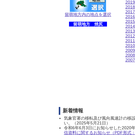
201
201
201
留萌地方内の地点を選択
201
201
留萌地方 焼尻
201
201
201
201
201
200
200
200
新着情報
気象官署の移転及び風向風速計の移
い。（2025年5月21日）
令和6年6月3日にお知らせした202
信資料に関するお知らせ（PDF形式：1