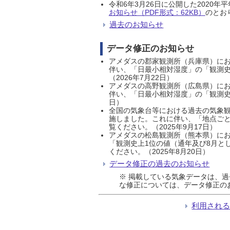
令和6年3月26日に公開した202
お知らせ（PDF形式：62KB）
のとおり
過去のお知らせ
データ修正のお知らせ
アメダスの郡家観測所（兵庫県）におい
伴い、「日最小相対湿度」の「観測史
（2026年7月22日）
アメダスの高野観測所（広島県）におい
伴い、「日最小相対湿度」の「観測史
日）
全国の気象台等における過去の気象観
施しました。これに伴い、「地点ごと
覧ください。（2025年9月17日）
アメダスの松島観測所（熊本県）にお
「観測史上1位の値（通年及び8月と
ください。（2025年8月20日）
データ修正の過去のお知らせ
※ 掲載している気象データは、
な修正については、データ修正の
利用され