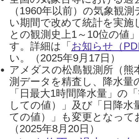
（1960年以前）の気象観
い期間で改めて統計を実施
との観測史上1～10位の値
す。詳細は「
お知らせ（PDF
い。（2025年9月17日）
アメダスの松島観測所（熊本
測データを精査し、降水量
「日最大1時間降水量」の「
しての値）」及び「日降水
ての値）」も変更となって
（2025年8月20日）