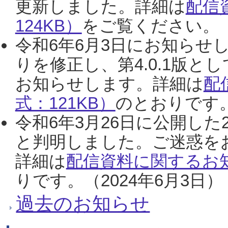
更新しました。詳細は
配信
124KB）
をご覧ください。（2
令和6年6月3日にお知らせし
りを修正し、第4.0.1版
お知らせします。詳細は
配
式：121KB）
のとおりです。
令和6年3月26日に公開した
と判明しました。ご迷惑を
詳細は
配信資料に関するお知
りです。（2024年6月3日）
過去のお知らせ