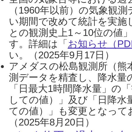
（1960年以前）の気象観
い期間で改めて統計を実施
との観測史上1～10位の値
す。詳細は「
お知らせ（PDF
い。（2025年9月17日）
アメダスの松島観測所（熊本
測データを精査し、降水量
「日最大1時間降水量」の「
しての値）」及び「日降水
ての値）」も変更となって
（2025年8月20日）