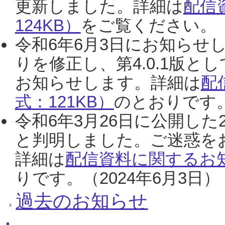
更新しました。詳細は
配信
124KB）
をご覧ください。（2
令和6年6月3日にお知らせし
りを修正し、第4.0.1版
お知らせします。詳細は
配
式：121KB）
のとおりです。
令和6年3月26日に公開した
と判明しました。ご迷惑を
詳細は
配信資料に関するお知
りです。（2024年6月3日）
過去のお知らせ