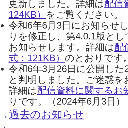
更新しました。詳細は
配信
124KB）
をご覧ください。（2
令和6年6月3日にお知らせし
りを修正し、第4.0.1版
お知らせします。詳細は
配
式：121KB）
のとおりです。
令和6年3月26日に公開した
と判明しました。ご迷惑を
詳細は
配信資料に関するお知
りです。（2024年6月3日）
過去のお知らせ