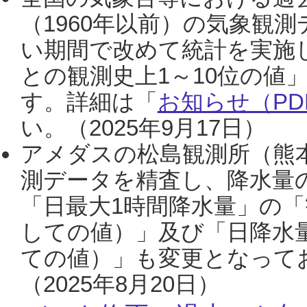
（1960年以前）の気象観
い期間で改めて統計を実施
との観測史上1～10位の値
す。詳細は「
お知らせ（PDF
い。（2025年9月17日）
アメダスの松島観測所（熊本
測データを精査し、降水量
「日最大1時間降水量」の「
しての値）」及び「日降水
ての値）」も変更となって
（2025年8月20日）