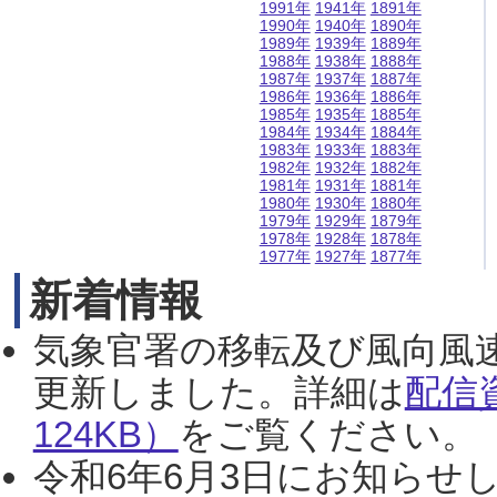
1991年
1941年
1891年
1990年
1940年
1890年
1989年
1939年
1889年
1988年
1938年
1888年
1987年
1937年
1887年
1986年
1936年
1886年
1985年
1935年
1885年
1984年
1934年
1884年
1983年
1933年
1883年
1982年
1932年
1882年
1981年
1931年
1881年
1980年
1930年
1880年
1979年
1929年
1879年
1978年
1928年
1878年
1977年
1927年
1877年
新着情報
気象官署の移転及び風向風
更新しました。詳細は
配信
124KB）
をご覧ください。（2
令和6年6月3日にお知らせし