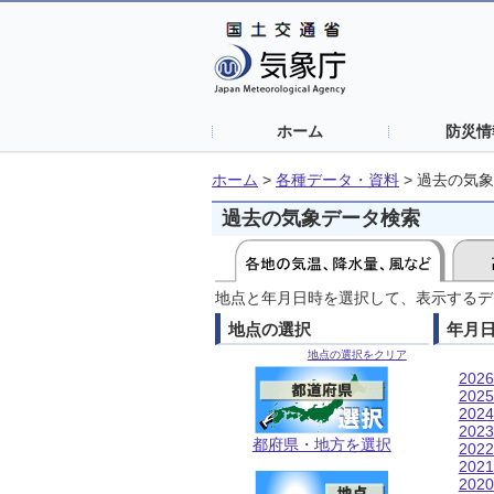
ホーム
防災情
ホーム
>
各種データ・資料
>
過去の気象
過去の気象データ検索
地点と年月日時を選択して、表示するデ
地点の選択
年月
地点の選択をクリア
202
202
202
202
都府県・地方を選択
202
202
202