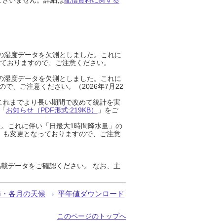
までの湿度データを欠測としました。これに
っておりますので、ご注意ください。
までの湿度データを欠測としました。これに
、ご注意ください。（2026年7月22
これまでより長い期間で改めて統計を実
「
お知らせ（PDF形式:219KB）
」をご
た。これに伴い「日最大1時間降水量」の
」も変更となっておりますので、ご注意
載データをご確認ください。 なお、主
節・各月の天候
平年値ダウンロード
このページのトップへ