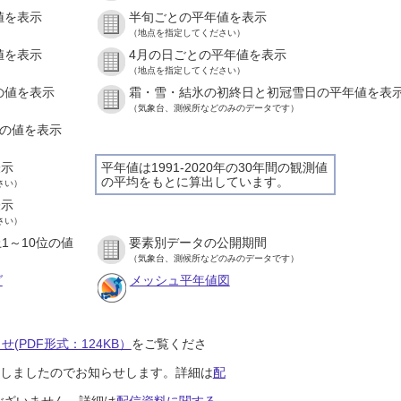
値を表示
半旬ごとの平年値を表示
）
（地点を指定してください）
値を表示
4月の日ごとの平年値を表示
）
（地点を指定してください）
の値を表示
霜・雪・結氷の初終日と初冠雪日の平年値を表
）
（気象台、測候所などのみのデータです）
との値を表示
）
表示
平年値は1991-2020年の30年間の観測値
の平均をもとに算出しています。
さい）
表示
さい）
1～10位の値
要素別データの公開期間
）
（気象台、測候所などのみのデータです）
グ
メッシュ平年値図
(PDF形式：124KB）
をご覧くださ
開始しましたのでお知らせします。詳細は
配
ございません。詳細は
配信資料に関する