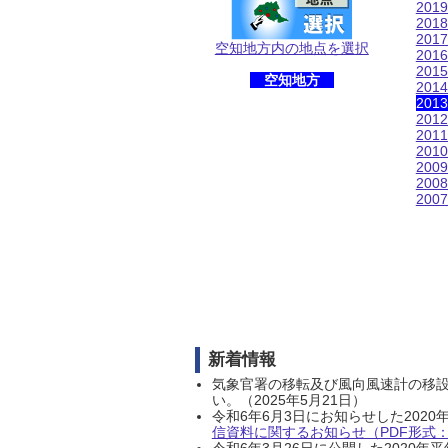
201
201
201
空知地方内の地点を選択
201
201
空知地方
201
201
201
201
201
200
200
200
新着情報
気象官署の移転及び風向風速計の移
い。（2025年5月21日）
令和6年6月3日にお知らせした202
信資料に関するお知らせ（PDF形式：1
令和6年3月26日に公開した202