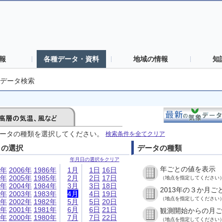
報
各種データ・資料
地域の情報
知
データ検索
ータの種類を選択してください。
検索条件を全てクリア
日の選択
データの種類
年月日の選択をクリア
年ごとの値を表示
6年
2006年
1986年
1月
1日
16日
5年
2005年
1985年
2月
2日
17日
（地点を指定してください
4年
2004年
1984年
3月
3日
18日
2013年の３か月ご
3年
2003年
1983年
4月
4日
19日
（地点を指定してください
2年
2002年
1982年
5月
5日
20日
1年
2001年
1981年
6月
6日
21日
観測開始からの月
0年
2000年
1980年
7月
7日
22日
（地点を指定してください