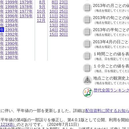
9年
1999年
1979年
8月
8日
23日
2013年の月ごとの
8年
1998年
1978年
9月
9日
24日
7年
1997年
1977年
10月
10日
25日
（地点を指定してください
6年
1996年
1976年
11月
11日
26日
2013年の旬ごとの
5年
1995年
12月
12日
27日
（地点を指定してください
4年
1994年
13日
28日
3年
1993年
14日
29日
2013年の半旬ごと
2年
1992年
15日
30日
（地点を指定してください
1年
1991年
2013年4月の日ご
0年
1990年
（地点を指定してください
9年
1989年
8年
1988年
１時間ごとの値を
7年
1987年
（地点、日を指定してくだ
１０分ごとの値を
（地点、日を指定してくだ
地点ごとの観測史上
（地点を指定してください
歴代全国ランキン
設に伴い、平年値の一部を更新しました。詳細は
配信資料に関するお知らせ
0年平年値の第4版の一部誤りを修正し、第4.0.1版として公開、利用を
21KB）
のとおりです。（2024年7月11日）
0年平年値の第4版に誤りがあると判明しました。ご迷惑をおかけして申し訳