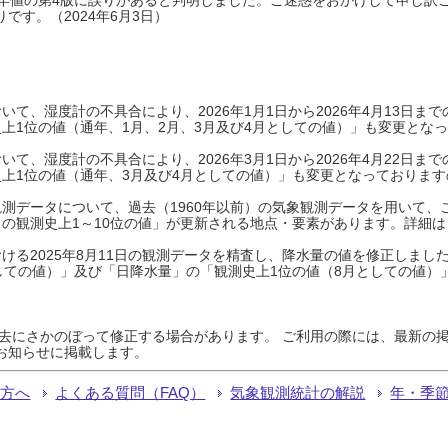
です。（2024年6月3日）
て、湿度計の不具合により、2026年1月1日から2026年4月13日
上1位の値（通年、1月、2月、3月及び4月としての値）」も変更とな
て、湿度計の不具合により、2026年3月1日から2026年4月22日
上1位の値（通年、3月及び4月としての値）」も変更となっておりますので
測データについて、過去（1960年以前）の気象観測データを用いて、
の観測史上1～10位の値」が更新される地点・要素があります。詳細は
ける2025年8月11日の観測データを精査し、降水量の値を修正しまし
しての値）」及び「日降水量」の「観測史上1位の値（8月としての値）
過去にさかのぼって修正する場合があります。 ご利用の際には、最新の掲
お知らせに掲載します。
る方へ
よくある質問（FAQ）
気象観測統計の解説
年・季