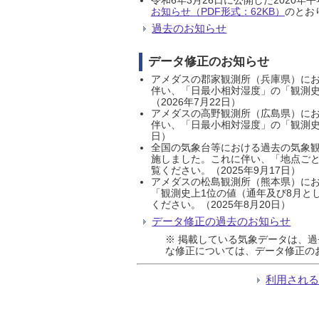
お知らせ（PDF形式：62KB）
のとおり
過去のお知らせ
データ修正のお知らせ
アメダスの郡家観測所（兵庫県）におい
伴い、「日最小相対湿度」の「観測史
（2026年7月22日）
アメダスの高野観測所（広島県）におい
伴い、「日最小相対湿度」の「観測史
日）
全国の気象台等における過去の気象観
施しました。これに伴い、「地点ごと
覧ください。（2025年9月17日）
アメダスの松島観測所（熊本県）にお
「観測史上1位の値（通年及び8月と
ください。（2025年8月20日）
データ修正の過去のお知らせ
※ 掲載している気象データは、
な修正については、データ修正の
利用され