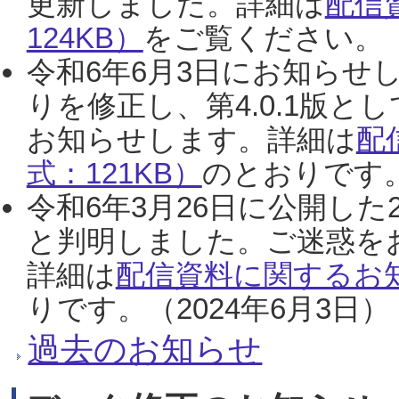
更新しました。詳細は
配信
124KB）
をご覧ください。（2
令和6年6月3日にお知らせし
りを修正し、第4.0.1版
お知らせします。詳細は
配
式：121KB）
のとおりです。
令和6年3月26日に公開した
と判明しました。ご迷惑を
詳細は
配信資料に関するお知
りです。（2024年6月3日）
過去のお知らせ