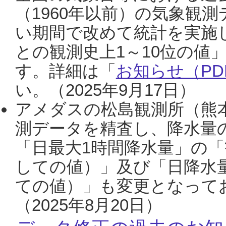
（1960年以前）の気象観
い期間で改めて統計を実施
との観測史上1～10位の値
す。詳細は「
お知らせ（PDF
い。（2025年9月17日）
アメダスの松島観測所（熊本
測データを精査し、降水量
「日最大1時間降水量」の「
しての値）」及び「日降水
ての値）」も変更となって
（2025年8月20日）