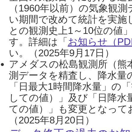
（1960年以前）の気象観
い期間で改めて統計を実施
との観測史上1～10位の値
す。詳細は「
お知らせ（PDF
い。（2025年9月17日）
アメダスの松島観測所（熊本
測データを精査し、降水量
「日最大1時間降水量」の「
しての値）」及び「日降水
ての値）」も変更となって
（2025年8月20日）