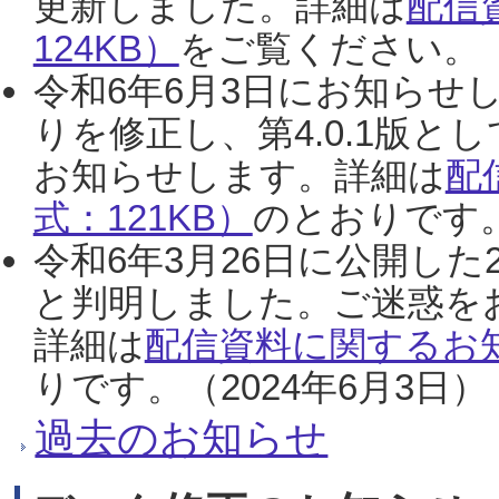
更新しました。詳細は
配信
124KB）
をご覧ください。（2
令和6年6月3日にお知らせし
りを修正し、第4.0.1版
お知らせします。詳細は
配
式：121KB）
のとおりです。
令和6年3月26日に公開した
と判明しました。ご迷惑を
詳細は
配信資料に関するお知
りです。（2024年6月3日）
過去のお知らせ