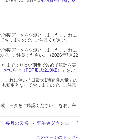
ございません。詳細は
配信資料に関する
までの湿度データを欠測としました。これに
っておりますので、ご注意ください。
までの湿度データを欠測としました。これに
、ご注意ください。（2026年7月22
これまでより長い期間で改めて統計を実
「
お知らせ（PDF形式:219KB）
」をご
た。これに伴い「日最大1時間降水量」の
」も変更となっておりますので、ご注意
載データをご確認ください。 なお、主
節・各月の天候
平年値ダウンロード
このページのトップへ