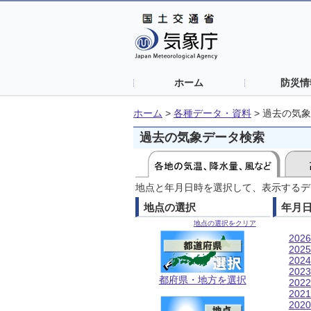
ホーム
防災情
ホーム
>
各種データ・資料
>
過去の気象
過去の気象データ検索
地点と年月日時を選択して、表示するデ
地点の選択
年月
地点の選択をクリア
202
202
202
202
都府県・地方を選択
202
202
202