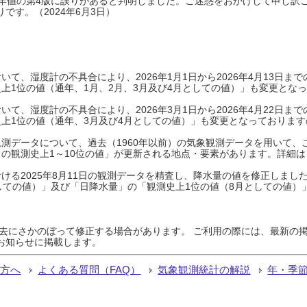
0年平年値の第4版に誤りがあると判明しました。ご迷惑をおかけして申し訳
です。（2024年6月3日）
て、湿度計の不具合により、2026年1月1日から2026年4月13日
上1位の値（通年、1月、2月、3月及び4月としての値）」も変更とな
て、湿度計の不具合により、2026年3月1日から2026年4月22日
上1位の値（通年、3月及び4月としての値）」も変更となっておりますので
測データについて、過去（1960年以前）の気象観測データを用いて、
の観測史上1～10位の値」が更新される地点・要素があります。詳細は
ける2025年8月11日の観測データを精査し、降水量の値を修正しまし
しての値）」及び「日降水量」の「観測史上1位の値（8月としての値）
過去にさかのぼって修正する場合があります。 ご利用の際には、最新の掲
お知らせに掲載します。
る方へ
よくある質問（FAQ）
気象観測統計の解説
年・季