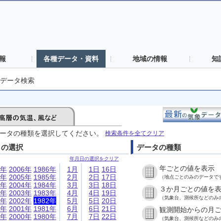
報
各種データ・資料
地域の情報
知
データ検索
ータの種類を選択してください。
検索条件を全てクリア
日の選択
データの種類
年月日の選択をクリア
年ごとの値を表示
6年
2006年
1986年
1月
1日
16日
5年
2005年
1985年
2月
2日
17日
（地点ごとのみのデータで
4年
2004年
1984年
3月
3日
18日
３か月ごとの値を
3年
2003年
1983年
4月
4日
19日
（気象台、測候所などのみ
2年
2002年
1982年
5月
5日
20日
1年
2001年
1981年
6月
6日
21日
観測開始からの月
0年
2000年
1980年
7月
7日
22日
（気象台、測候所などのみ