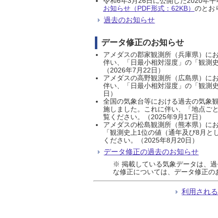
令和6年3月26日に公開した202
お知らせ（PDF形式：62KB）
のとおり
過去のお知らせ
データ修正のお知らせ
アメダスの郡家観測所（兵庫県）におい
伴い、「日最小相対湿度」の「観測史
（2026年7月22日）
アメダスの高野観測所（広島県）におい
伴い、「日最小相対湿度」の「観測史
日）
全国の気象台等における過去の気象観
施しました。これに伴い、「地点ごと
覧ください。（2025年9月17日）
アメダスの松島観測所（熊本県）にお
「観測史上1位の値（通年及び8月と
ください。（2025年8月20日）
データ修正の過去のお知らせ
※ 掲載している気象データは、
な修正については、データ修正の
利用され