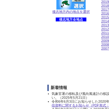
201
201
201
後志地方内の地点を選択
201
201
後志地方全地点
201
201
201
201
201
200
200
200
新着情報
気象官署の移転及び風向風速計の移
い。（2025年5月21日）
令和6年6月3日にお知らせした202
信資料に関するお知らせ（PDF形式：1