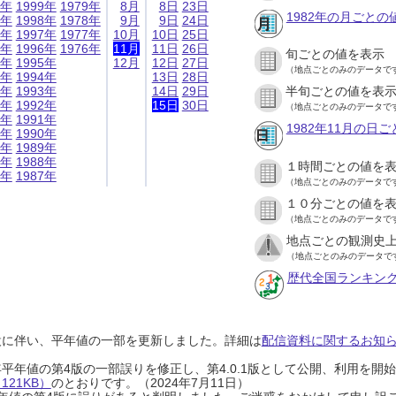
9年
1999年
1979年
8月
8日
23日
1982年の月ごとの
8年
1998年
1978年
9月
9日
24日
7年
1997年
1977年
10月
10日
25日
6年
1996年
1976年
11月
11日
26日
旬ごとの値を表示
5年
1995年
12月
12日
27日
（地点ごとのみのデータで
4年
1994年
13日
28日
3年
1993年
14日
29日
半旬ごとの値を表
2年
1992年
15日
30日
（地点ごとのみのデータで
1年
1991年
1982年11月の日
0年
1990年
9年
1989年
8年
1988年
１時間ごとの値を
7年
1987年
（地点ごとのみのデータで
１０分ごとの値を
（地点ごとのみのデータで
地点ごとの観測史上
（地点ごとのみのデータで
歴代全国ランキン
設に伴い、平年値の一部を更新しました。詳細は
配信資料に関するお知らせ
0年平年値の第4版の一部誤りを修正し、第4.0.1版として公開、利用を
21KB）
のとおりです。（2024年7月11日）