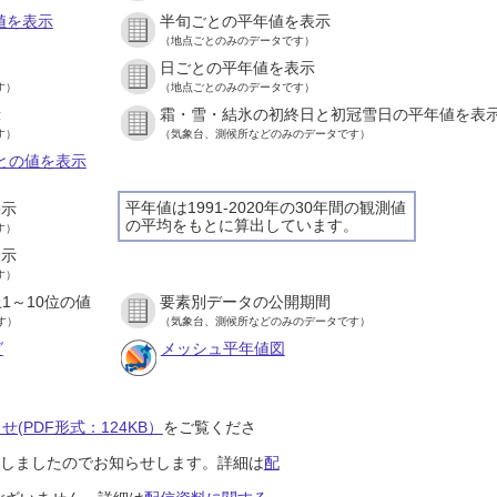
値を表示
半旬ごとの平年値を表示
（地点ごとのみのデータです）
日ごとの平年値を表示
す）
（地点ごとのみのデータです）
示
霜・雪・結氷の初終日と初冠雪日の平年値を表
す）
（気象台、測候所などのみのデータです）
ごとの値を表示
平年値は1991-2020年の30年間の観測値
表示
の平均をもとに算出しています。
す）
表示
す）
1～10位の値
要素別データの公開期間
す）
（気象台、測候所などのみのデータです）
グ
メッシュ平年値図
(PDF形式：124KB）
をご覧くださ
開始しましたのでお知らせします。詳細は
配