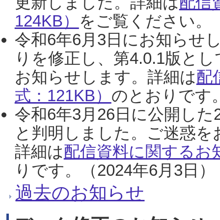
更新しました。詳細は
配信
124KB）
をご覧ください。（2
令和6年6月3日にお知らせし
りを修正し、第4.0.1版
お知らせします。詳細は
配
式：121KB）
のとおりです。
令和6年3月26日に公開した
と判明しました。ご迷惑を
詳細は
配信資料に関するお知
りです。（2024年6月3日）
過去のお知らせ