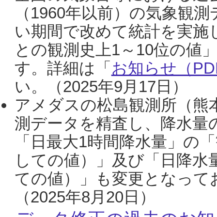
（1960年以前）の気象観
い期間で改めて統計を実施
との観測史上1～10位の値
す。詳細は「
お知らせ（PDF
い。（2025年9月17日）
アメダスの松島観測所（熊本
測データを精査し、降水量
「日最大1時間降水量」の「
しての値）」及び「日降水
ての値）」も変更となって
（2025年8月20日）