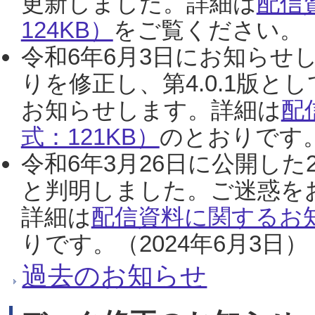
更新しました。詳細は
配信
124KB）
をご覧ください。（2
令和6年6月3日にお知らせし
りを修正し、第4.0.1版
お知らせします。詳細は
配
式：121KB）
のとおりです。
令和6年3月26日に公開した
と判明しました。ご迷惑を
詳細は
配信資料に関するお知
りです。（2024年6月3日）
過去のお知らせ