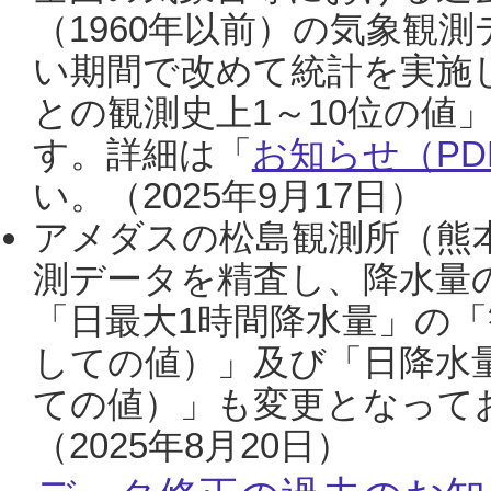
（1960年以前）の気象観
い期間で改めて統計を実施
との観測史上1～10位の値
す。詳細は「
お知らせ（PDF
い。（2025年9月17日）
アメダスの松島観測所（熊本
測データを精査し、降水量
「日最大1時間降水量」の「
しての値）」及び「日降水
ての値）」も変更となって
（2025年8月20日）