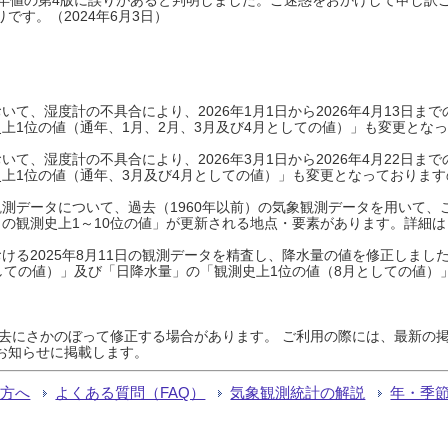
です。（2024年6月3日）
て、湿度計の不具合により、2026年1月1日から2026年4月13日
上1位の値（通年、1月、2月、3月及び4月としての値）」も変更とな
て、湿度計の不具合により、2026年3月1日から2026年4月22日
上1位の値（通年、3月及び4月としての値）」も変更となっておりますので
測データについて、過去（1960年以前）の気象観測データを用いて、
の観測史上1～10位の値」が更新される地点・要素があります。詳細は
ける2025年8月11日の観測データを精査し、降水量の値を修正しまし
しての値）」及び「日降水量」の「観測史上1位の値（8月としての値）
過去にさかのぼって修正する場合があります。 ご利用の際には、最新の掲
お知らせに掲載します。
る方へ
よくある質問（FAQ）
気象観測統計の解説
年・季