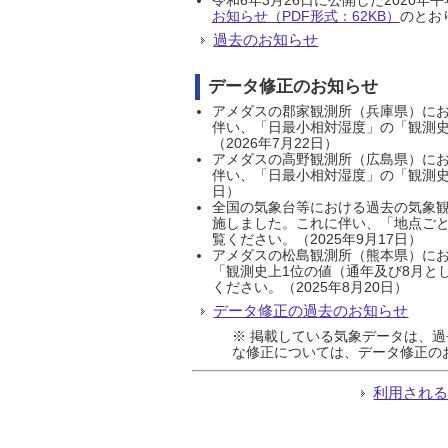
お知らせ（PDF形式：62KB）
のとおり
過去のお知らせ
データ修正のお知らせ
アメダスの郡家観測所（兵庫県）におい
伴い、「日最小相対湿度」の「観測史
（2026年7月22日）
アメダスの高野観測所（広島県）におい
伴い、「日最小相対湿度」の「観測史
日）
全国の気象台等における過去の気象観
施しました。これに伴い、「地点ごと
覧ください。（2025年9月17日）
アメダスの松島観測所（熊本県）にお
「観測史上1位の値（通年及び8月と
ください。（2025年8月20日）
データ修正の過去のお知らせ
※ 掲載している気象データは、
な修正については、データ修正の
利用され