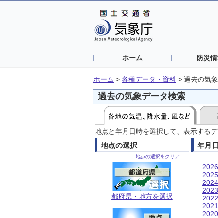
ホーム
防災情
ホーム
>
各種データ・資料
>
過去の気象
過去の気象データ検索
地点と年月日時を選択して、表示するデ
地点の選択
年月
地点の選択をクリア
202
202
202
202
都府県・地方を選択
202
202
202