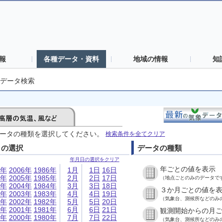
報
各種データ・資料
地域の情報
知
データ検索
ータの種類を選択してください。
検索条件を全てクリア
日の選択
データの種類
年月日の選択をクリア
年ごとの値を表示
6年
2006年
1986年
1月
1日
16日
5年
2005年
1985年
2月
2日
17日
（地点ごとのみのデータで
4年
2004年
1984年
3月
3日
18日
３か月ごとの値を
3年
2003年
1983年
4月
4日
19日
（気象台、測候所などのみ
2年
2002年
1982年
5月
5日
20日
1年
2001年
1981年
6月
6日
21日
観測開始からの月
0年
2000年
1980年
7月
7日
22日
（気象台、測候所などのみ