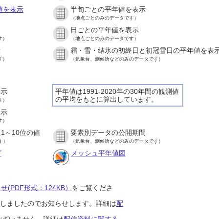
値を表示
半旬ごとの平年値を表示
（地点ごとのみのデータです）
日ごとの平年値を表示
す）
（地点ごとのみのデータです）
示
霜・雪・結氷の初終日と初冠雪日の平年値を表
す）
（気象台、測候所などのみのデータです）
表示
平年値は1991-2020年の30年間の観測値
の平均をもとに算出しています。
す）
表示
す）
1～10位の値
要素別データの公開期間
す）
（気象台、測候所などのみのデータです）
グ
メッシュ平年値図
(PDF形式：124KB）
をご覧くださ
開始しましたのでお知らせします。詳細は
配
ございません。詳細は
配信資料に関する