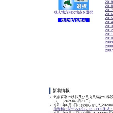
201
201
201
後志地方内の地点を選択
201
201
後志地方全地点
201
201
201
201
201
200
200
200
新着情報
気象官署の移転及び風向風速計の移
い。（2025年5月21日）
令和6年6月3日にお知らせした202
信資料に関するお知らせ（PDF形式：1
令和6年3月26日に公開した202