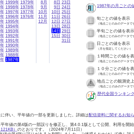
9年
1999年
1979年
8月
8日
23日
1987年の月ごとの
8年
1998年
1978年
9月
9日
24日
7年
1997年
1977年
10月
10日
25日
6年
1996年
1976年
11月
11日
26日
旬ごとの値を表示
5年
1995年
12月
12日
27日
（地点ごとのみのデータで
4年
1994年
13日
28日
3年
1993年
14日
29日
半旬ごとの値を表
2年
1992年
15日
30日
（地点ごとのみのデータで
1年
1991年
31日
日ごとの値を表示
0年
1990年
（月を指定してください）
9年
1989年
8年
1988年
１時間ごとの値を
7年
1987年
（地点ごとのみのデータで
１０分ごとの値を
（地点ごとのみのデータで
地点ごとの観測史上
（地点ごとのみのデータで
歴代全国ランキン
設に伴い、平年値の一部を更新しました。詳細は
配信資料に関するお知らせ
0年平年値の第4版の一部誤りを修正し、第4.0.1版として公開、利用を
21KB）
のとおりです。（2024年7月11日）
0年平年値の第4版に誤りがあると判明しました。ご迷惑をおかけして申し訳