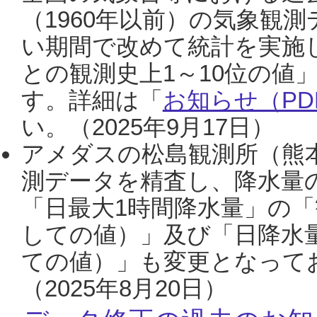
（1960年以前）の気象観
い期間で改めて統計を実施
との観測史上1～10位の値
す。詳細は「
お知らせ（PDF
い。（2025年9月17日）
アメダスの松島観測所（熊本
測データを精査し、降水量
「日最大1時間降水量」の「
しての値）」及び「日降水
ての値）」も変更となって
（2025年8月20日）