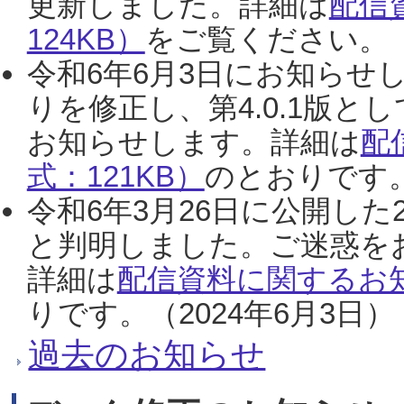
更新しました。詳細は
配信
124KB）
をご覧ください。（2
令和6年6月3日にお知らせし
りを修正し、第4.0.1版
お知らせします。詳細は
配
式：121KB）
のとおりです。
令和6年3月26日に公開した
と判明しました。ご迷惑を
詳細は
配信資料に関するお知
りです。（2024年6月3日）
過去のお知らせ